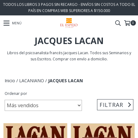
TODOS LOS LIBROS 3 PAGOS SIN RECARGO - ENVÍOS SIN COSTOS A TODO EL
PAÍS EN COMPRAS WEB SUPERIORES A $150.000
0
MENÚ
JACQUES LACAN
Libros del psicoanalista francés Jacques Lacan. Todos sus Seminarios y
sus Escritos. Comprar con envío a domicilio.
Inicio
/
LACANIANO
/
JACQUES LACAN
Ordenar por
FILTRAR