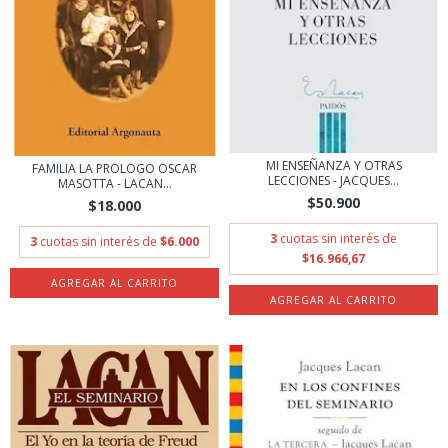
MI ENSEÑANZA Y OTRAS
FAMILIA LA PROLOGO OSCAR
LECCIONES - JACQUES...
MASOTTA - LACAN...
$50.900
$18.000
3
cuotas sin interés de
3
cuotas sin interés de
$6.000
$16.966,67