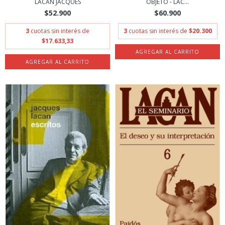
LACAN JACQUES
OBJETO - LAC...
$52.900
$60.900
3
cuotas sin interés de
3
cuotas sin interés de
$20.300
$17.633,33