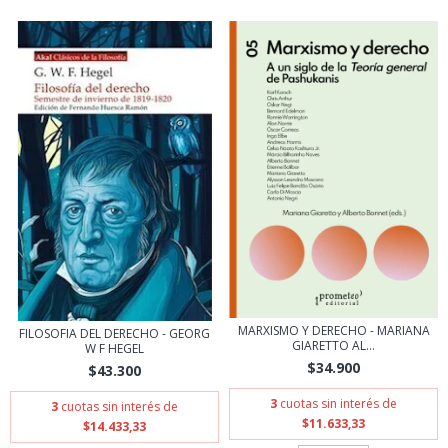
MARXISMO Y DERECHO - MARIANA
FILOSOFIA DEL DERECHO - GEORG
GIARETTO AL...
W F HEGEL
$34.900
$43.300
3
cuotas sin interés de
3
cuotas sin interés de
$11.633,33
$14.433,33