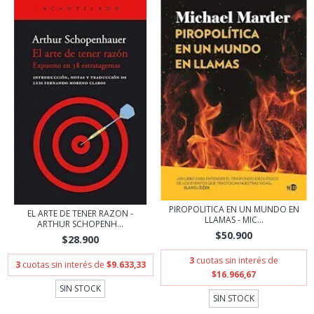
PIROPOLITICA EN UN MUNDO EN
EL ARTE DE TENER RAZON -
LLAMAS - MIC...
ARTHUR SCHOPENH...
$50.900
$28.900
3
cuotas sin interés de
3
cuotas sin interés de
$9.633,33
$16.966,67
SIN STOCK
SIN STOCK