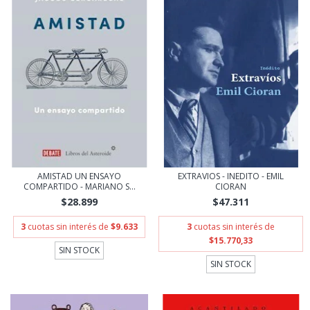
AMISTAD UN ENSAYO
EXTRAVIOS - INEDITO - EMIL
COMPARTIDO - MARIANO S...
CIORAN
$28.899
$47.311
3
cuotas sin interés de
$9.633
3
cuotas sin interés de
$15.770,33
SIN STOCK
SIN STOCK