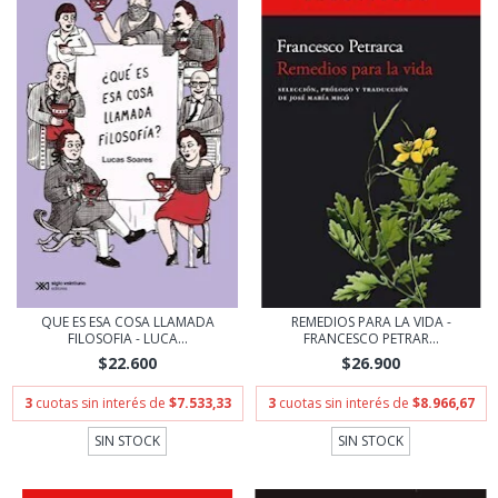
QUE ES ESA COSA LLAMADA
REMEDIOS PARA LA VIDA -
FILOSOFIA - LUCA...
FRANCESCO PETRAR...
$22.600
$26.900
3
cuotas sin interés de
$7.533,33
3
cuotas sin interés de
$8.966,67
SIN STOCK
SIN STOCK