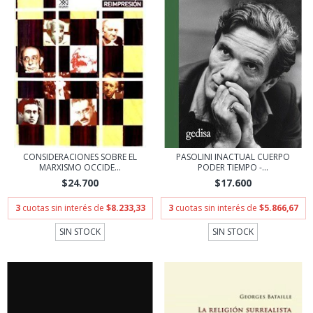
CONSIDERACIONES SOBRE EL
PASOLINI INACTUAL CUERPO
MARXISMO OCCIDE...
PODER TIEMPO -...
$24.700
$17.600
3
cuotas sin interés de
$8.233,33
3
cuotas sin interés de
$5.866,67
SIN STOCK
SIN STOCK