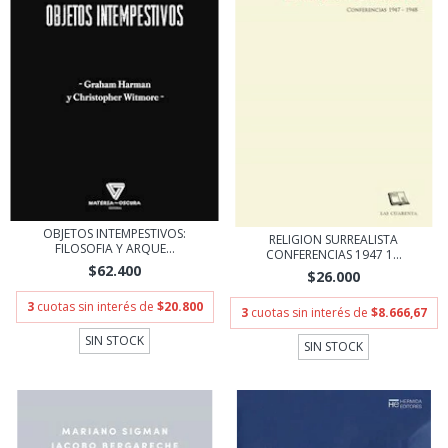
OBJETOS INTEMPESTIVOS:
RELIGION SURREALISTA
FILOSOFIA Y ARQUE...
CONFERENCIAS 1947 1...
$62.400
$26.000
3
cuotas sin interés de
$20.800
3
cuotas sin interés de
$8.666,67
SIN STOCK
SIN STOCK