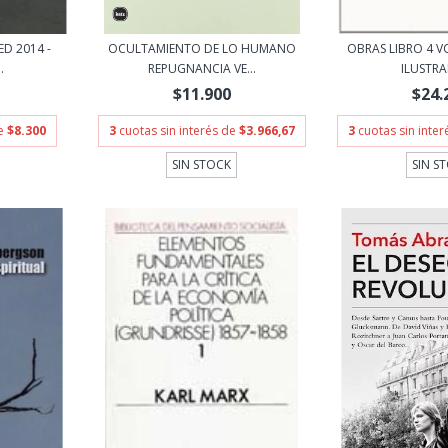
ED 2014 -
OCULTAMIENTO DE LO HUMANO
OBRAS LIBRO 4 V
.
REPUGNANCIA VE...
ILUSTRA
$11.900
$24.
de
$8.300
3
cuotas sin interés de
$3.966,67
3
cuotas sin inte
SIN STOCK
SIN S