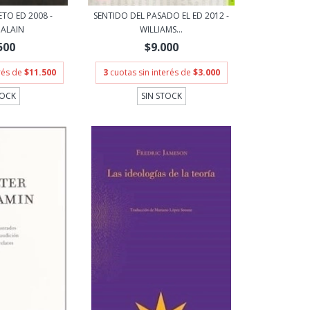
ETO ED 2008 -
SENTIDO DEL PASADO EL ED 2012 -
 ALAIN
WILLIAMS...
500
$9.000
erés de
$11.500
3
cuotas sin interés de
$3.000
TOCK
SIN STOCK