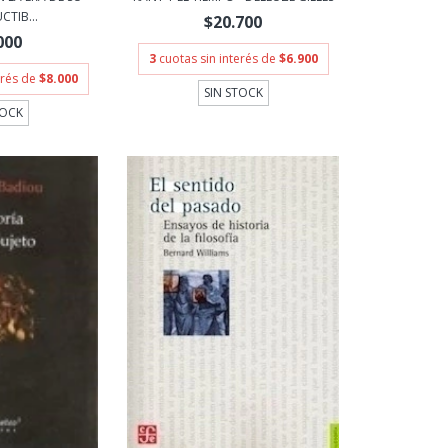
TIB...
$20.700
000
3
cuotas sin interés de
$6.900
erés de
$8.000
SIN STOCK
TOCK