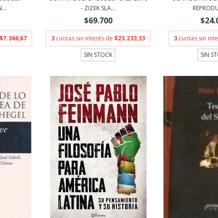
..
- ZIZEK SLA...
REPRODUC
$69.700
$24.
$7.366,67
3
cuotas sin interés de
$23.233,33
3
cuotas sin int
SIN STOCK
SIN S