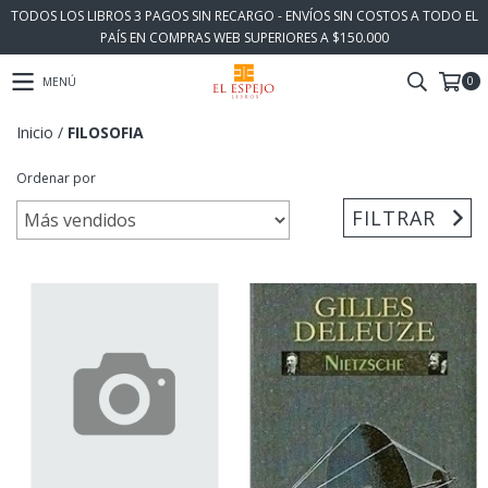
TODOS LOS LIBROS 3 PAGOS SIN RECARGO - ENVÍOS SIN COSTOS A TODO EL
PAÍS EN COMPRAS WEB SUPERIORES A $150.000
0
MENÚ
Inicio
/
FILOSOFIA
Ordenar por
FILTRAR