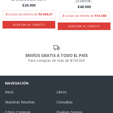
LA HISTOR...
$26.000
$48.000
3
cuotas sin interés de
$8.666,67
3
cuotas sin interés de
$16.000
ENVÍOS GRATIS A TODO EL PAÍS
Para compras de más de $150.000
NAVEGACIÓN
Inicio
Libros
Nuestras Reseñas
Consultas
Cómo Comprar
Quiénes Somos