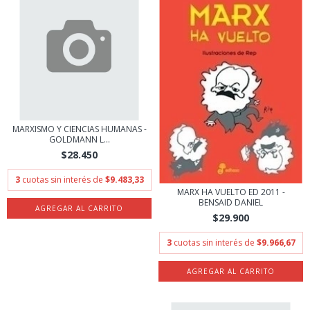
MARXISMO Y CIENCIAS HUMANAS -
GOLDMANN L...
$28.450
3
cuotas sin interés de
$9.483,33
MARX HA VUELTO ED 2011 -
BENSAID DANIEL
$29.900
3
cuotas sin interés de
$9.966,67