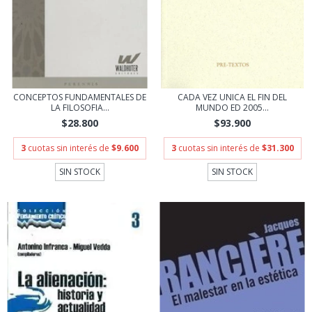
CONCEPTOS FUNDAMENTALES DE
CADA VEZ UNICA EL FIN DEL
LA FILOSOFIA...
MUNDO ED 2005...
$28.800
$93.900
3
cuotas sin interés de
$9.600
3
cuotas sin interés de
$31.300
SIN STOCK
SIN STOCK