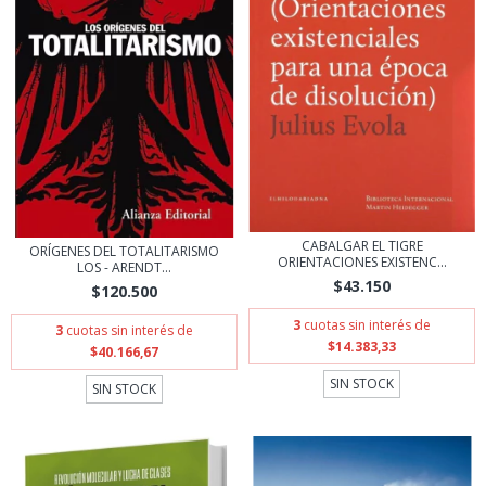
CABALGAR EL TIGRE
ORÍGENES DEL TOTALITARISMO
ORIENTACIONES EXISTENC...
LOS - ARENDT...
$43.150
$120.500
3
cuotas sin interés de
3
cuotas sin interés de
$14.383,33
$40.166,67
SIN STOCK
SIN STOCK