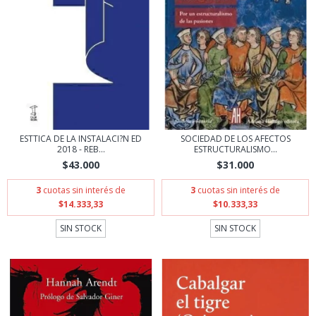
ESTTICA DE LA INSTALACI?N ED
SOCIEDAD DE LOS AFECTOS
2018 - REB...
ESTRUCTURALISMO...
$43.000
$31.000
3
cuotas sin interés de
3
cuotas sin interés de
$14.333,33
$10.333,33
SIN STOCK
SIN STOCK