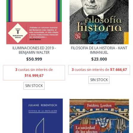
ILUMINACIONES ED 2019 -
FILOSOFIA DE LA HISTORIA - KANT
BENJAMIN WALTER
IMMANUEL
$50.999
$23.000
3
cuotas sin interés de
3
cuotas sin interés de
$7.666,67
$16.999,67
SIN STOCK
SIN STOCK