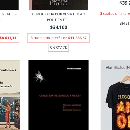
$39.
3
cuotas sin inter
MERCADO -
DEMOCRACIA POR VENIR ETICA Y
.
POLITICA DE...
SIN S
$34.100
$8.633,33
3
cuotas sin interés de
$11.366,67
SIN STOCK