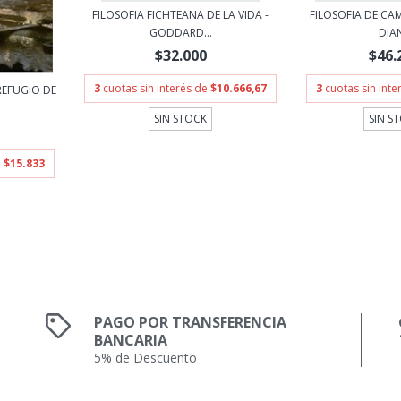
FILOSOFIA FICHTEANA DE LA VIDA -
FILOSOFIA DE CAM
GODDARD...
DIA
$32.000
$46.
3
cuotas sin interés de
$10.666,67
3
cuotas sin int
REFUGIO DE
SIN STOCK
SIN S
e
$15.833
PAGO POR TRANSFERENCIA
BANCARIA
5% de Descuento