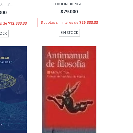
EDICION BILINGU...
 - HE...
$79.000
000
3
cuotas sin interés de
$26.333,33
és de
$12.333,33
SIN STOCK
TOCK