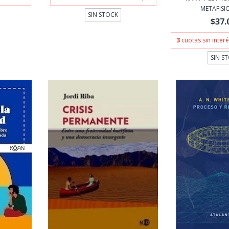
METAFISICA
SIN STOCK
$37.
3
cuotas sin inter
SIN S