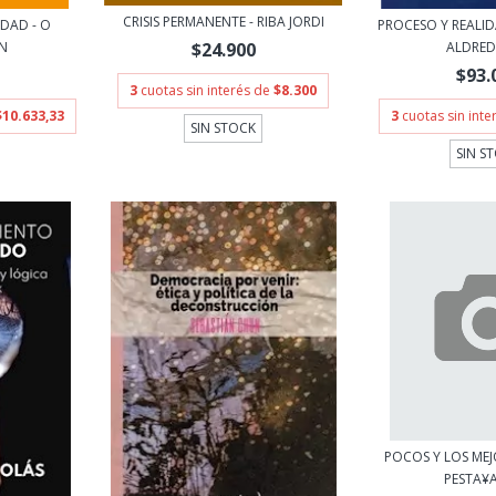
CRISIS PERMANENTE - RIBA JORDI
IDAD - O
PROCESO Y REALID
$24.900
N
ALDRED 
$93.
3
cuotas sin interés de
$8.300
$10.633,33
3
cuotas sin int
SIN STOCK
SIN S
POCOS Y LOS ME
PESTA¥A 