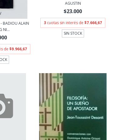
AGUSTIN
$23.000
3
cuotas sin interés de
$7.666,67
- BADIOU ALAIN
NI...
SIN STOCK
900
rés de
$9.966,67
TOCK