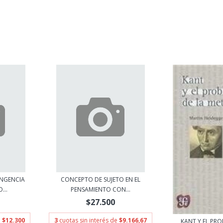
INGENCIA
CONCEPTO DE SUJETO EN EL
...
PENSAMIENTO CON...
$27.500
e
$12.300
3
cuotas sin interés de
$9.166,67
KANT Y EL PRO