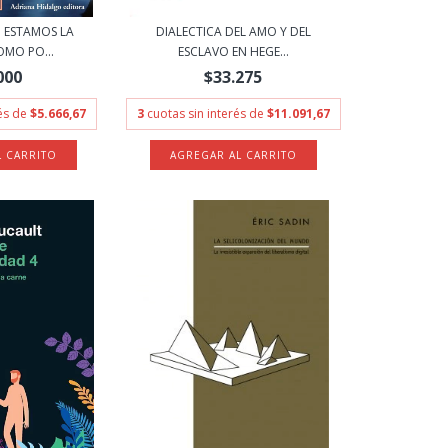
 ESTAMOS LA
DIALECTICA DEL AMO Y DEL
OMO PO...
ESCLAVO EN HEGE...
000
$33.275
rés de
$5.666,67
3
cuotas sin interés de
$11.091,67