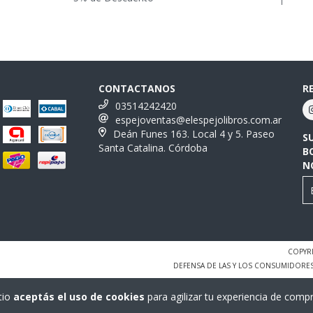
CONTACTANOS
R
03514242420
espejoventas@elespejolibros.com.ar
Deán Funes 163. Local 4 y 5. Paseo
S
Santa Catalina. Córdoba
B
N
COPYRI
DEFENSA DE LAS Y LOS CONSUMIDORE
tio
aceptás el uso de cookies
para agilizar tu experiencia de compr