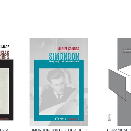
S LAS,
SIMONDON UNA FILOSOF?A DE LO
HUMANIDAD 