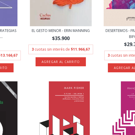
RATEGIAS
EL GESTO MENOR - ERIN MANNING
DESERTEMOS - F
..
BI
$35.900
$29.
3
cuotas sin interés de
$11.966,67
$13.166,67
3
cuotas sin int