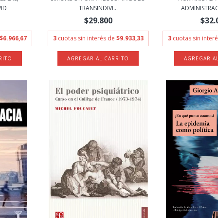
VID
TRANSINDIVI...
ADMINISTRACI
$29.800
$32.
$6.966,67
3
cuotas sin interés de
$9.933,33
3
cuotas sin inter