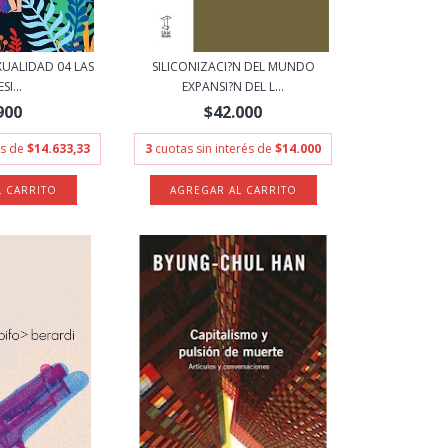
XUALIDAD 04 LAS
SILICONIZACI?N DEL MUNDO
I...
EXPANSI?N DEL L...
900
$42.000
és de
$14.633,33
3
cuotas sin interés de
$14.000