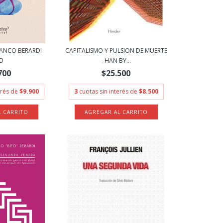
RANCO BERARDI
CAPITALISMO Y PULSION DE MUERTE
FO
- HAN BY...
700
$25.500
erés de
$9.900
3
cuotas sin interés de
$8.500