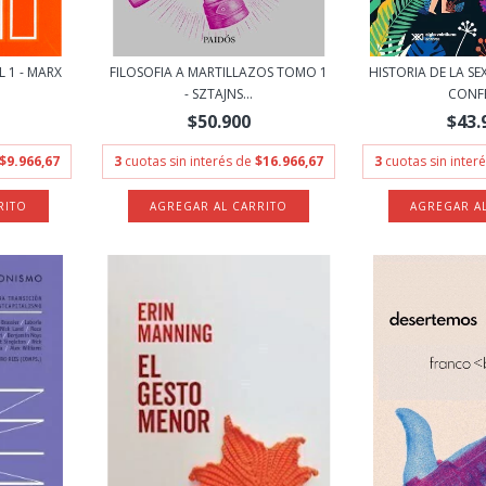
 1 - MARX
FILOSOFIA A MARTILLAZOS TOMO 1
HISTORIA DE LA SE
- SZTAJNS...
CONFES
$50.900
$43.
$9.966,67
3
cuotas sin interés de
$16.966,67
3
cuotas sin inter