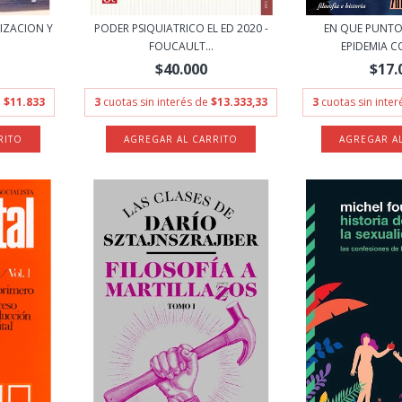
LIZACION Y
PODER PSIQUIATRICO EL ED 2020 -
EN QUE PUNTO
FOUCAULT...
EPIDEMIA C
$40.000
$17.
e
$11.833
3
cuotas sin interés de
$13.333,33
3
cuotas sin inte