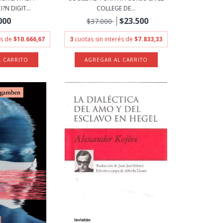
?N DIGIT...
COLLEGE DE...
000
$23.500
$37.000
és de
$10.666,67
3
cuotas sin interés de
$7.833,33