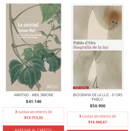
AMISTAD - WEIL SIMONE
BIOGRAFIA DE LA LUZ - D ORS
PABLO
$41.140
$50.900
3
cuotas sin interés de
3
cuotas sin interés de
$13.713,33
$16.966,67