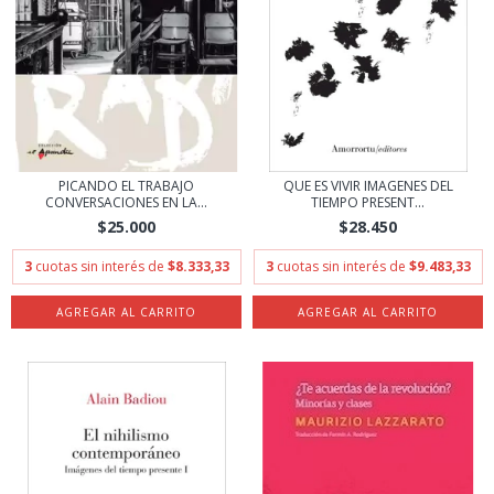
PICANDO EL TRABAJO
QUE ES VIVIR IMAGENES DEL
CONVERSACIONES EN LA...
TIEMPO PRESENT...
$25.000
$28.450
3
cuotas sin interés de
$8.333,33
3
cuotas sin interés de
$9.483,33