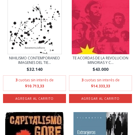
NIHILISMO CONTEMPORANEO
TE ACORDAS DE LA REVOLUCION
IMAGENES DEL TIE...
MINORIAS Y C...
$32.140
$43.000
3
cuotas sin interés de
3
cuotas sin interés de
$10.713,33
$14.333,33