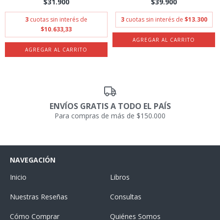
$31.900
$39.900
3
cuotas sin interés de
3
cuotas sin interés de
$13.300
$10.633,33
ENVÍOS GRATIS A TODO EL PAÍS
Para compras de más de $150.000
NAVEGACIÓN
Inicio
Libros
Nuestras Reseñas
Consultas
Cómo Comprar
Quiénes Somos