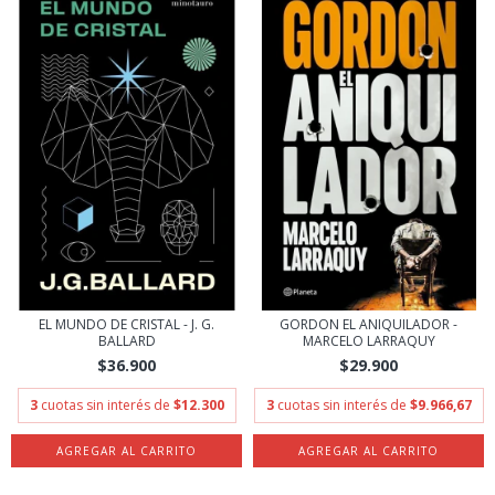
EL MUNDO DE CRISTAL - J. G.
GORDON EL ANIQUILADOR -
BALLARD
MARCELO LARRAQUY
$36.900
$29.900
3
cuotas sin interés de
$12.300
3
cuotas sin interés de
$9.966,67