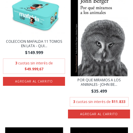
COLECCION MAFALDA 11 TOMOS
EN LATA - QUI...
$149.999
3
cuotas sin interés de
$49.999,67
POR QUE MIRAMOS A LOS
ANIMALES - JOHN BE...
$35.499
3
cuotas sin interés de
$11.833