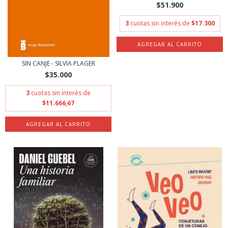
$51.900
3
cuotas sin interés de
$17.300
SIN CANJE - SILVIA PLAGER
$35.000
3
cuotas sin interés de
$11.666,67