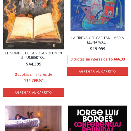
LA SIRENA Y EL CAPITAN - MARIA
ELENA WAL...
$19.999
EL NOMBRE DE LA ROSA VOLUMEN
2 - UMBERTO...
3
cuotas sin interés de
$6.666,33
$44.399
3
cuotas sin interés de
$14.799,67