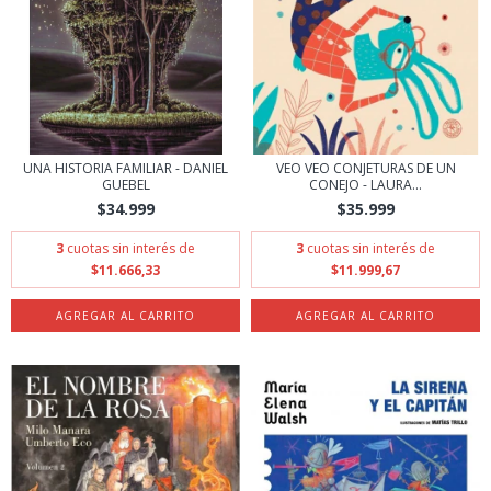
UNA HISTORIA FAMILIAR - DANIEL
VEO VEO CONJETURAS DE UN
GUEBEL
CONEJO - LAURA...
$34.999
$35.999
3
cuotas sin interés de
3
cuotas sin interés de
$11.666,33
$11.999,67