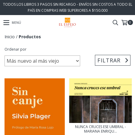
TODOS LOS LIBROS 3 PAGOS SIN RECARGO - ENVÍOS SIN COSTOS A TODO EL
PAÍS EN COMPRAS WEB SUPERIORES A $150.000
0
MENÚ
Inicio
/
Productos
Ordenar por
FILTRAR
NUNCA CRUCES ESE UMBRAL -
MARIANA ENRIQU...