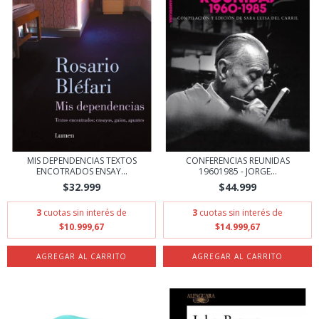
MIS DEPENDENCIAS TEXTOS
CONFERENCIAS REUNIDAS
ENCOTRADOS ENSAY...
19601985 - JORGE...
$32.999
$44.999
3
cuotas sin interés de
3
cuotas sin interés de
$10.999,67
$14.999,67