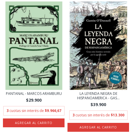
PANTANAL - MARCOS ARAMBURU
LA LEYENDA NEGRA DE
HISPANOAMERICA - GAS...
$29.900
$39.900
3
cuotas sin interés de
$9.966,67
3
cuotas sin interés de
$13.300