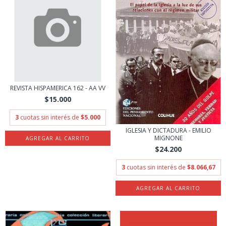
REVISTA HISPAMERICA 162 - AA VV
$15.000
3
cuotas sin interés de
$5.000
IGLESIA Y DICTADURA - EMILIO
MIGNONE
$24.200
3
cuotas sin interés de
$8.066,67