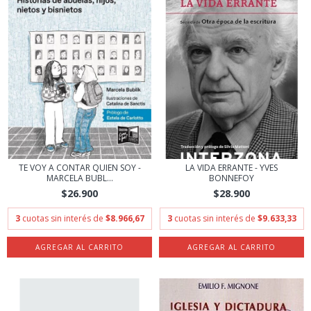
TE VOY A CONTAR QUIEN SOY -
LA VIDA ERRANTE - YVES
MARCELA BUBL...
BONNEFOY
$26.900
$28.900
3
cuotas sin interés de
$8.966,67
3
cuotas sin interés de
$9.633,33