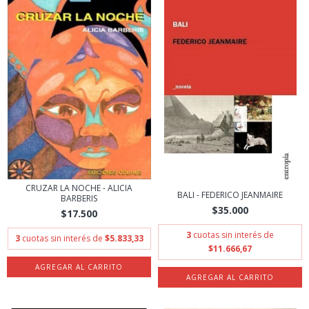
CRUZAR LA NOCHE - ALICIA
BALI - FEDERICO JEANMAIRE
BARBERIS
$35.000
$17.500
3
cuotas sin interés de
3
cuotas sin interés de
$5.833,33
$11.666,67