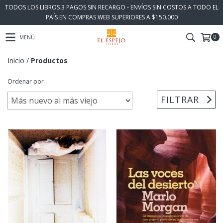
TODOS LOS LIBROS 3 PAGOS SIN RECARGO - ENVÍOS SIN COSTOS A TODO EL
PAÍS EN COMPRAS WEB SUPERIORES A $150.000
0
MENÚ
Inicio
/
Productos
Ordenar por
FILTRAR