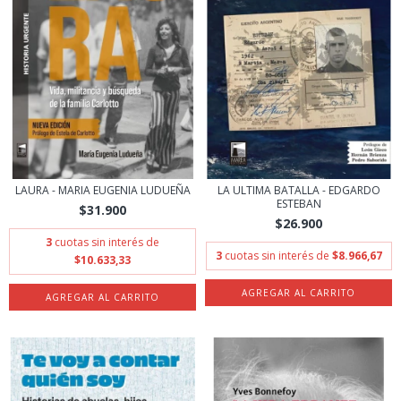
LAURA - MARIA EUGENIA LUDUEÑA
LA ULTIMA BATALLA - EDGARDO
ESTEBAN
$31.900
$26.900
3
cuotas sin interés de
3
cuotas sin interés de
$8.966,67
$10.633,33