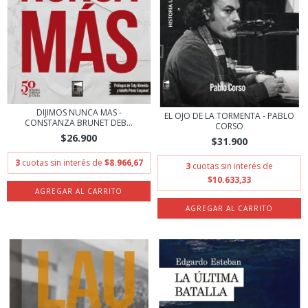
DIJIMOS NUNCA MAS -
EL OJO DE LA TORMENTA - PABLO
CONSTANZA BRUNET DEB...
CORSO
$26.900
$31.900
3
cuotas sin interés de
$8.966,67
3
cuotas sin interés de
$10.633,33