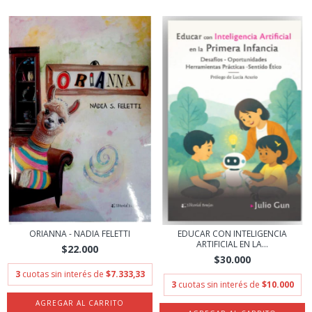
ORIANNA - NADIA FELETTI
EDUCAR CON INTELIGENCIA
ARTIFICIAL EN LA...
$22.000
$30.000
3
cuotas sin interés de
$7.333,33
3
cuotas sin interés de
$10.000