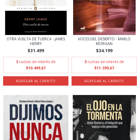
OTRA VUELTA DE TUERCA - JAMES
VOCES DEL DESIERTO - MARLO
HENRY
MORGAN
$31.499
$34.199
3
cuotas sin interés de
3
cuotas sin interés de
$10.499,67
$11.399,67