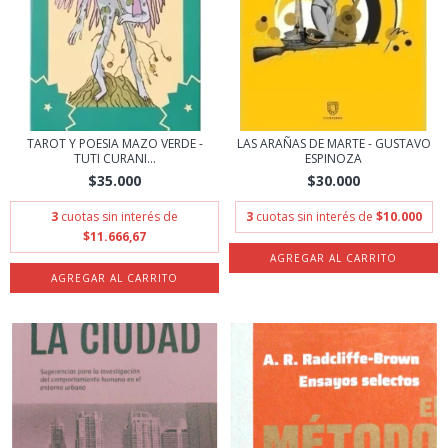
TAROT Y POESIA MAZO VERDE -
LAS ARAÑAS DE MARTE - GUSTAVO
TUTI CURANI...
ESPINOZA
$35.000
$30.000
3
cuotas sin interés de
3
cuotas sin interés de
$10.000
$11.666,67