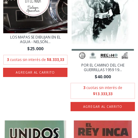
LOS MAPAS SE DIBUJAN EN EL
AGUA - NELSON...
$25.000
3
cuotas sin interés de
$8.333,33
POR EL CAMINO DEL CHE
GUERRILLAS 1959 19...
$40.000
3
cuotas sin interés de
$13.333,33