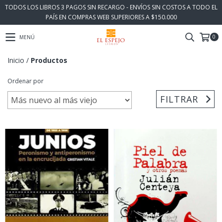
TODOS LOS LIBROS 3 PAGOS SIN RECARGO - ENVÍOS SIN COSTOS A TODO EL
PAÍS EN COMPRAS WEB SUPERIORES A $150.000
0
MENÚ
Inicio
/
Productos
Ordenar por
FILTRAR