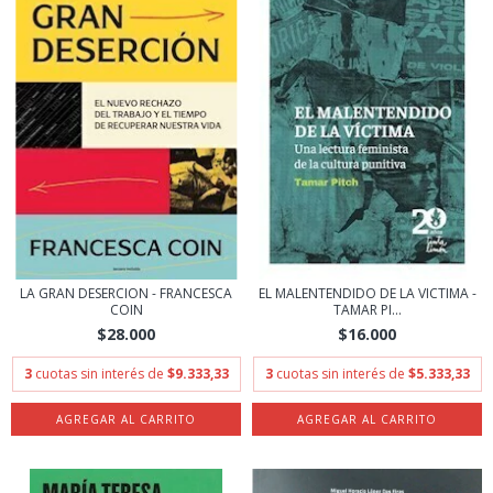
LA GRAN DESERCION - FRANCESCA
EL MALENTENDIDO DE LA VICTIMA -
COIN
TAMAR PI...
$28.000
$16.000
3
cuotas sin interés de
$9.333,33
3
cuotas sin interés de
$5.333,33