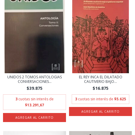
UNIDOS 2 TOMOS ANTOLOGIAS
EL REY INCA EL DILATADO
CONVERSACIONES...
CAUTIVERIO BAJO...
$39.875
$16.875
3
cuotas sin interés de
3
cuotas sin interés de
$5.625
$13.291,67