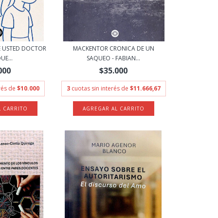
E USTED DOCTOR
MACKENTOR CRONICA DE UN
UE...
SAQUEO - FABIAN...
000
$35.000
erés de
$10.000
3
cuotas sin interés de
$11.666,67