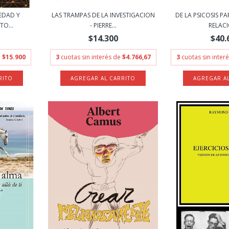
EDAD Y
LAS TRAMPAS DE LA INVESTIGACION
DE LA PSICOSIS P
TO...
- PIERRE...
RELACI
$14.300
$40.
e
$15.900
3
cuotas sin interés de
$4.766,67
3
cuotas sin inter