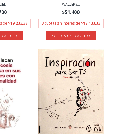
EL...
WALLERS...
700
$51.400
és de
$19.233,33
3
cuotas sin interés de
$17.133,33