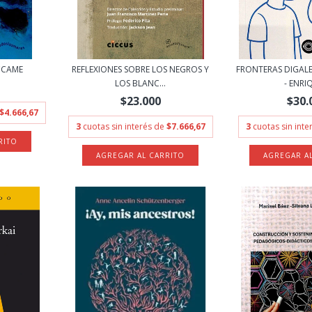
ACCAME
REFLEXIONES SOBRE LOS NEGROS Y
FRONTERAS DIGAL
LOS BLANC...
- ENRIQ
$23.000
$30.
$4.666,67
3
cuotas sin interés de
$7.666,67
3
cuotas sin int