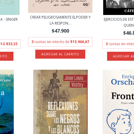
CREAR PELIGROSAMENTE ELPODER Y
A - SINGER
EJERCICIOS DE ES
LA RESPON...
QUEN
$47.900
$46.
3
cuotas sin interés de
$15.966,67
$12.833,33
3
cuotas sin int