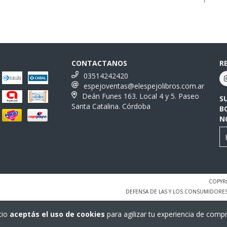
CONTACTANOS
R
03514242420
espejoventas@elespejolibros.com.ar
Deán Funes 163. Local 4 y 5. Paseo
S
Santa Catalina. Córdoba
B
N
COPYRI
DEFENSA DE LAS Y LOS CONSUMIDORE
tio
aceptás el uso de cookies
para agilizar tu experiencia de compr