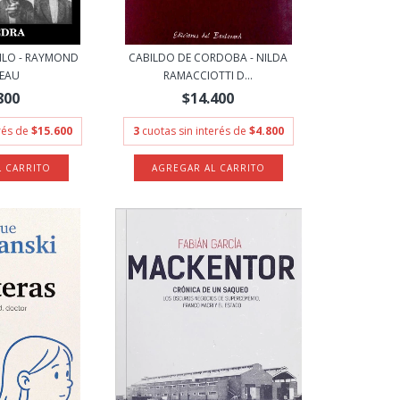
TILO - RAYMOND
CABILDO DE CORDOBA - NILDA
EAU
RAMACCIOTTI D...
800
$14.400
erés de
$15.600
3
cuotas sin interés de
$4.800