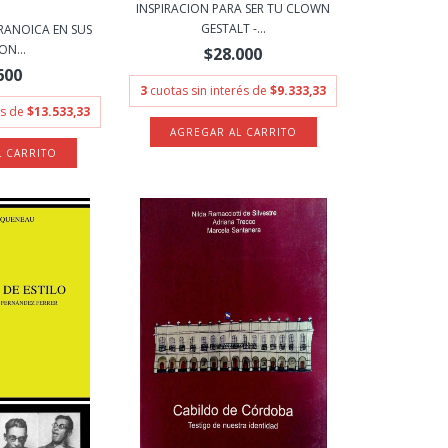
INSPIRACION PARA SER TU CLOWN
GESTALT -...
ARANOICA EN SUS
ON...
$28.000
600
3
cuotas sin interés de
$9.333,33
és de
$13.533,33