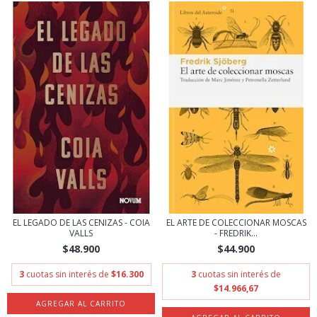
EL LEGADO DE LAS CENIZAS - COIA
EL ARTE DE COLECCIONAR MOSCAS
VALLS
- FREDRIK...
$48.900
$44.900
3
cuotas sin interés de
$16.300
3
cuotas sin interés de
$14.966,67