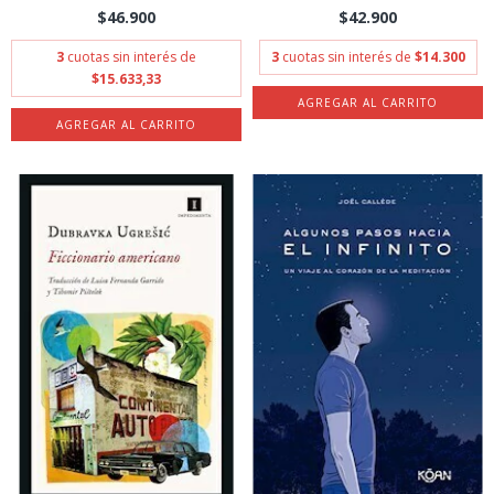
$46.900
$42.900
3
cuotas sin interés de
3
cuotas sin interés de
$14.300
$15.633,33