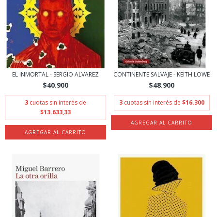
EL INMORTAL - SERGIO ALVAREZ
CONTINENTE SALVAJE - KEITH LOWE
$40.900
$48.900
3
cuotas sin interés de
3
cuotas sin interés de
$16.300
$13.633,33