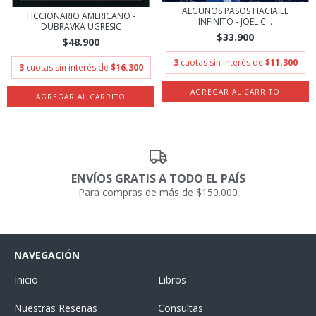
ALGUNOS PASOS HACIA EL
FICCIONARIO AMERICANO -
INFINITO - JOEL C...
DUBRAVKA UGRESIC
$33.900
$48.900
3
cuotas sin interés de
$11.300
3
cuotas sin interés de
$16.300
ENVÍOS GRATIS A TODO EL PAÍS
Para compras de más de $150.000
NAVEGACIÓN
Inicio
Libros
Nuestras Reseñas
Consultas