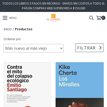
TODOS LOS LIBROS 3 PAGOS SIN RECARGO - ENVÍOS SIN COSTOS A TODO EL
PAÍS EN COMPRAS WEB SUPERIORES A $150.000
0
MENÚ
Inicio
/
Productos
Ordenar por
FILTRAR