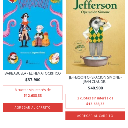
BARBABUELA - EL HEMATOCRITICO
JEFFERSON OPERACION SIMONE -
$37.900
JEAN CLAUDE...
$40.900
3
cuotas sin interés de
$12.633,33
3
cuotas sin interés de
$13.633,33