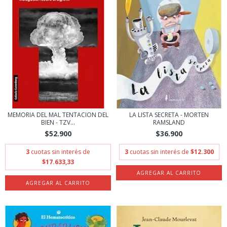
MEMORIA DEL MAL TENTACION DEL
LA LISTA SECRETA - MORTEN
BIEN - TZV...
RAMSLAND
$52.900
$36.900
3
cuotas sin interés de
3
cuotas sin interés de
$12.300
$17.633,33