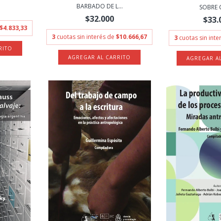
BARBADO DE L...
SOBRE C
$32.000
$33.
$4.833,33
3
cuotas sin interés de
$10.666,67
3
cuotas sin int