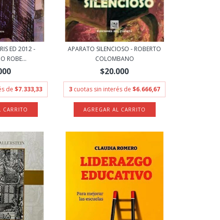
IS ED 2012 -
APARATO SILENCIOSO - ROBERTO
 ROBE...
COLOMBANO
000
$20.000
rés de
$7.333,33
3
cuotas sin interés de
$6.666,67