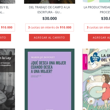
S Y EL
DEL TRABAJO DE CAMPO A LA
LA PRODUCTIVIDAD
...
ESCRITURA - GU...
PROCES
$30.000
$30.
e
$10.000
3
cuotas sin interés de
$10.000
3
cuotas sin int