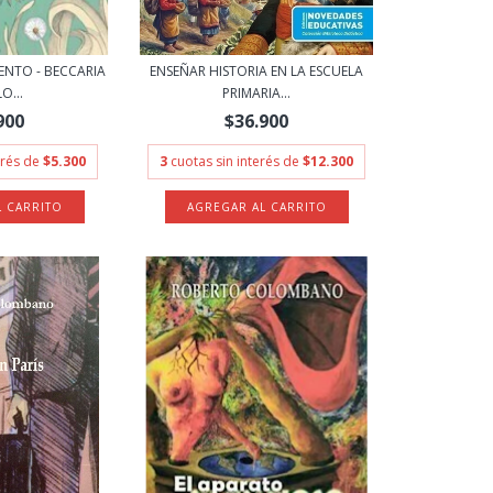
ENTO - BECCARIA
ENSEÑAR HISTORIA EN LA ESCUELA
O...
PRIMARIA...
900
$36.900
erés de
$5.300
3
cuotas sin interés de
$12.300