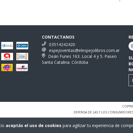
CONTACTANOS
R
03514242420
espejoventas@elespejolibros.com.ar
Deán Funes 163. Local 4 y 5. Paseo
S
Santa Catalina. Córdoba
B
N
COPYRI
DEFENSA DE LAS Y LOS CONSUMIDORE
tio
aceptás el uso de cookies
para agilizar tu experiencia de compr