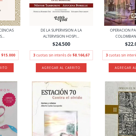
CENCIAS
DE LA SUPERVISION A LA
OPERACION PAR
...
ALTERVISION HOSPI...
COLOMBANO
$24.500
$22.
e
$15.000
3
cuotas sin interés de
$8.166,67
3
cuotas sin inte