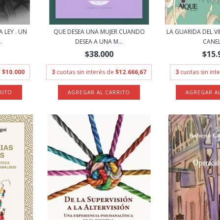
 LEY . UN
QUE DESEA UNA MUJER CUANDO
LA GUARIDA DEL VI
.
DESEA A UNA M...
CANEL
$38.000
$15.
e
$10.000
3
cuotas sin interés de
$12.666,67
3
cuotas sin int