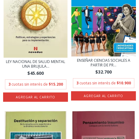
ENSEÑAR CIENCIAS SOCIALES A
LEY NACIONAL DE SALUD MENTAL
PARTIR DE PR...
UNA BRUJULA...
$32.700
$45.600
3
cuotas sin interés de
$10.900
3
cuotas sin interés de
$15.200