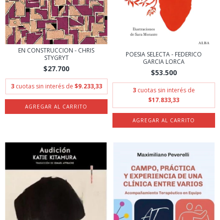
EN CONSTRUCCION - CHRIS
POESIA SELECTA - FEDERICO
STYGRYT
GARCIA LORCA
$27.700
$53.500
3
cuotas sin interés de
$9.233,33
3
cuotas sin interés de
$17.833,33