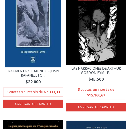
LAS NARRACIONES DE ARTHUR
FRAGMENTAR EL MUNDO - JOSPE
GORDON PYM - E...
RAFANELL I O...
$45.500
$22.000
3
cuotas sin interés de
3
cuotas sin interés de
$7.333,33
$15.166,67