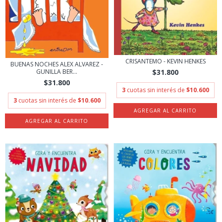
CRISANTEMO - KEVIN HENKES
BUENAS NOCHES ALEX ALVAREZ -
GUNILLA BER...
$31.800
$31.800
3
cuotas sin interés de
$10.600
3
cuotas sin interés de
$10.600