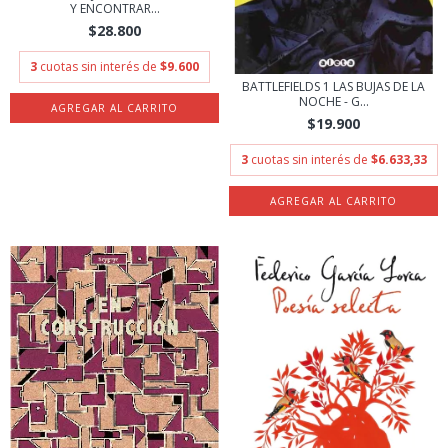
Y ENCONTRAR...
$28.800
3
cuotas sin interés de
$9.600
BATTLEFIELDS 1 LAS BUJAS DE LA
NOCHE - G...
$19.900
3
cuotas sin interés de
$6.633,33