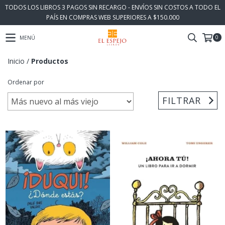
TODOS LOS LIBROS 3 PAGOS SIN RECARGO - ENVÍOS SIN COSTOS A TODO EL
PAÍS EN COMPRAS WEB SUPERIORES A $150.000
0
MENÚ
Inicio
/
Productos
Ordenar por
FILTRAR