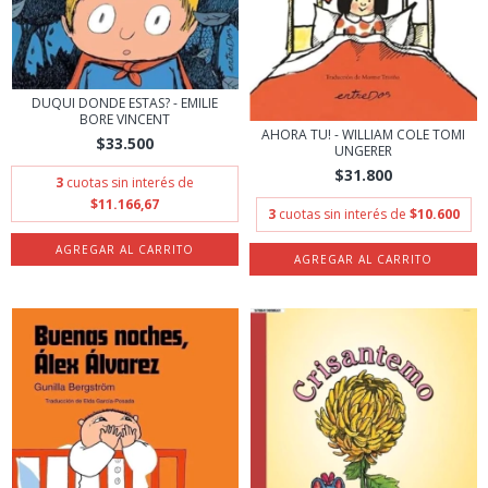
DUQUI DONDE ESTAS? - EMILIE
BORE VINCENT
AHORA TU! - WILLIAM COLE TOMI
$33.500
UNGERER
$31.800
3
cuotas sin interés de
$11.166,67
3
cuotas sin interés de
$10.600