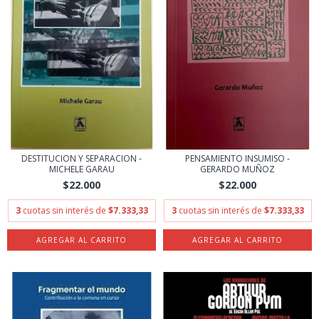
DESTITUCION Y SEPARACION -
PENSAMIENTO INSUMISO -
MICHELE GARAU
GERARDO MUÑOZ
$22.000
$22.000
3
cuotas sin interés de
$7.333,33
3
cuotas sin interés de
$7.333,33