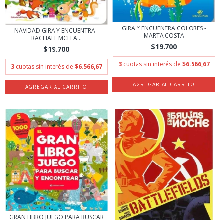
GIRA Y ENCUENTRA COLORES -
NAVIDAD GIRA Y ENCUENTRA -
MARTA COSTA
RACHAEL MCLEA...
$19.700
$19.700
3
cuotas sin interés de
$6.566,67
3
cuotas sin interés de
$6.566,67
GRAN LIBRO JUEGO PARA BUSCAR