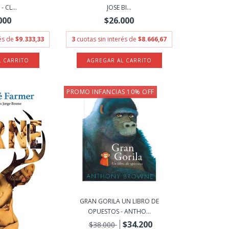
 CL...
JOSE BI...
000
$26.000
rés de
$9.333,33
3
cuotas sin interés de
$8.666,67
PROMO INFANCIAS 10% OFF
GRAN GORILA UN LIBRO DE
OPUESTOS - ANTHO...
$34.200
$38.000