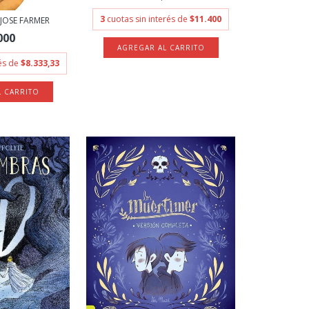
3
cuotas sin interés de
$11.400
 JOSE FARMER
000
rés de
$8.333,33