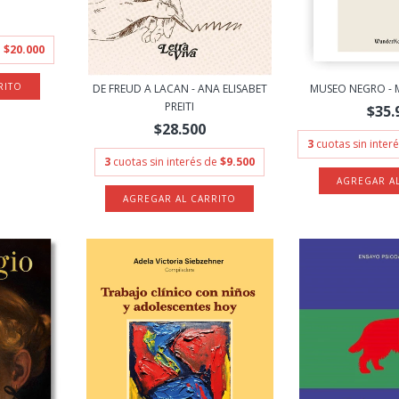
e
$20.000
DE FREUD A LACAN - ANA ELISABET
MUSEO NEGRO - 
PREITI
$35.
$28.500
3
cuotas sin inter
3
cuotas sin interés de
$9.500