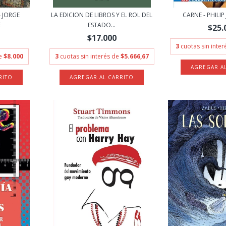
- JORGE
LA EDICION DE LIBROS Y EL ROL DEL
CARNE - PHILIP
E
ESTADO...
$25.
$17.000
3
cuotas sin inte
de
$8.000
3
cuotas sin interés de
$5.666,67