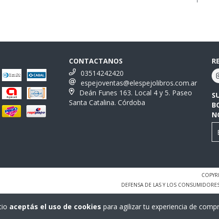
CONTACTANOS
R
03514242420
espejoventas@elespejolibros.com.ar
Deán Funes 163. Local 4 y 5. Paseo
S
Santa Catalina. Córdoba
B
N
COPYRI
DEFENSA DE LAS Y LOS CONSUMIDORE
tio
aceptás el uso de cookies
para agilizar tu experiencia de compr