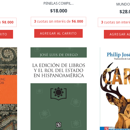
PENELAS COMPIL...
MUNDO -
$18.000
$28.
3
cuotas sin interés de
$6.000
de
$8.000
3
cuotas sin inte