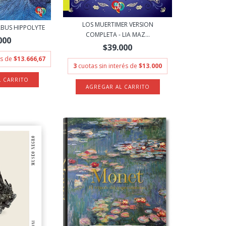
LOS MUERTIMER VERSION
ABUS HIPPOLYTE
COMPLETA - LIA MAZ...
000
$39.000
és de
$13.666,67
3
cuotas sin interés de
$13.000