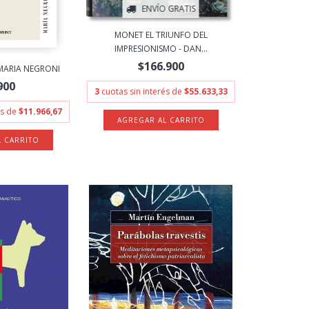
ENVÍO GRATIS
MONET EL TRIUNFO DEL
IMPRESIONISMO - DAN...
$166.900
MARIA NEGRONI
900
3
cuotas sin interés de
$55.633,33
és de
$11.966,67