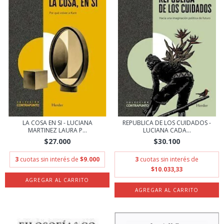
LA COSA EN SI - LUCIANA
REPUBLICA DE LOS CUIDADOS -
MARTINEZ LAURA P...
LUCIANA CADA...
$27.000
$30.100
3
cuotas sin interés de
$9.000
3
cuotas sin interés de
$10.033,33