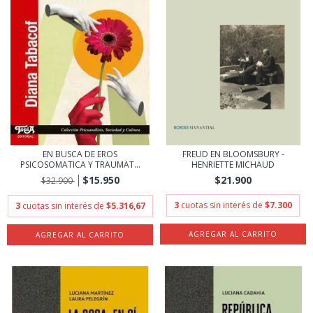
EN BUSCA DE EROS
FREUD EN BLOOMSBURY -
PSICOSOMATICA Y TRAUMAT...
HENRIETTE MICHAUD
$15.950
$21.900
$32.900
3
cuotas sin interés de
$7.300
3
cuotas sin interés de
$5.316,67