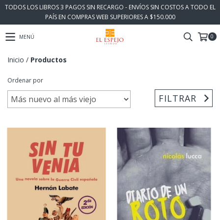
TODOS LOS LIBROS 3 PAGOS SIN RECARGO - ENVÍOS SIN COSTOS A TODO EL
PAÍS EN COMPRAS WEB SUPERIORES A $150.000
0
MENÚ
Inicio
/
Productos
Ordenar por
FILTRAR