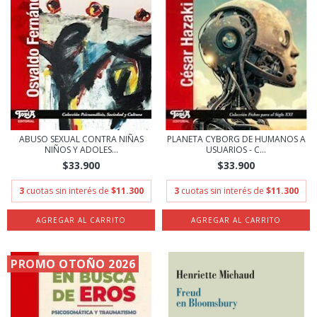
ABUSO SEXUAL CONTRA NIÑAS
PLANETA CYBORG DE HUMANOS A
NIÑOS Y ADOLES...
USUARIOS - C...
$33.900
$33.900
3
cuotas sin interés de
$11.300
3
cuotas sin interés de
$11.300
PROMO OTOÑO 2026