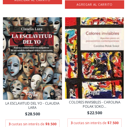
COLORES INVISIBLES - CAROLINA
LA ESCLAVITUD DEL YO - CLAUDIA
POLAK SOKO...
LARA
$22.500
$28.500
3
cuotas sin interés de
$7.500
3
cuotas sin interés de
$9.500