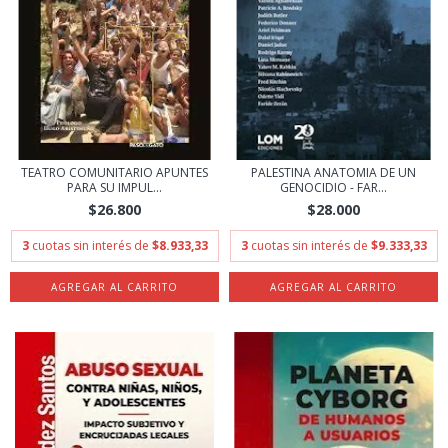
TEATRO COMUNITARIO APUNTES
PALESTINA ANATOMIA DE UN
PARA SU IMPUL...
GENOCIDIO - FAR...
$26.800
$28.000
3
cuotas sin interés de
$8.933,33
3
cuotas sin interés de
$9.333,33