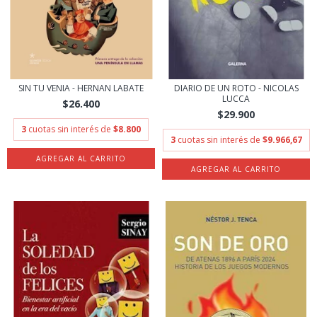
SIN TU VENIA - HERNAN LABATE
DIARIO DE UN ROTO - NICOLAS
LUCCA
$26.400
$29.900
3
cuotas sin interés de
$8.800
3
cuotas sin interés de
$9.966,67