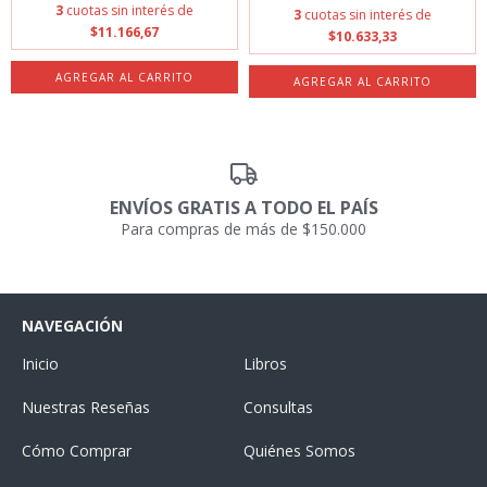
3
cuotas sin interés de
3
cuotas sin interés de
$11.166,67
$10.633,33
ENVÍOS GRATIS A TODO EL PAÍS
Para compras de más de $150.000
NAVEGACIÓN
Inicio
Libros
Nuestras Reseñas
Consultas
Cómo Comprar
Quiénes Somos