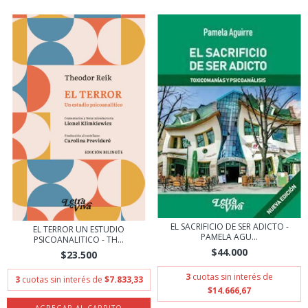
EL SACRIFICIO DE SER ADICTO -
EL TERROR UN ESTUDIO
PAMELA AGU...
PSICOANALITICO - TH...
$44.000
$23.500
3
cuotas sin interés de
3
cuotas sin interés de
$7.833,33
$14.666,67