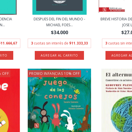
NDENCIA
DESPUES DEL FIN DEL MUNDO -
BREVE HISTORIA DE
...
MICHAEL FOES...
JOSE L
$34.000
$27.
$11.666,67
3
cuotas sin interés de
$11.333,33
3
cuotas sin int
% OFF
PROMO INFANCIAS 10% OFF