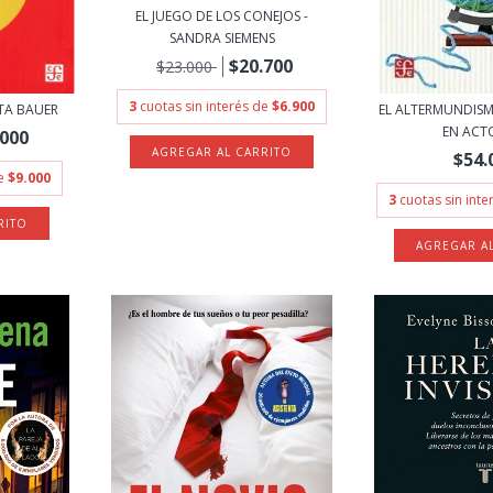
EL JUEGO DE LOS CONEJOS -
SANDRA SIEMENS
$20.700
$23.000
3
cuotas sin interés de
$6.900
TTA BAUER
EL ALTERMUNDIS
EN ACTO
.000
$54.
de
$9.000
3
cuotas sin int