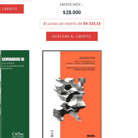
HASTA HOY...
$28.000
3
cuotas sin interés de
$9.333,33