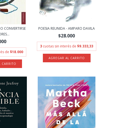
MO CONVERTIRSE
POESIA REUNIDA - AMPARO DAVILA
RES...
$28.000
000
3
cuotas sin interés de
$9.333,33
erés de
$18.000