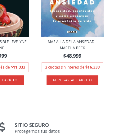
SIBLE - EVELYNE
MAS ALLA DE LA ANSIEDAD -
E...
MARTHA BECK
999
$48.999
erés de
$11.333
3
cuotas sin interés de
$16.333
SITIO SEGURO
Protegemos tus datos