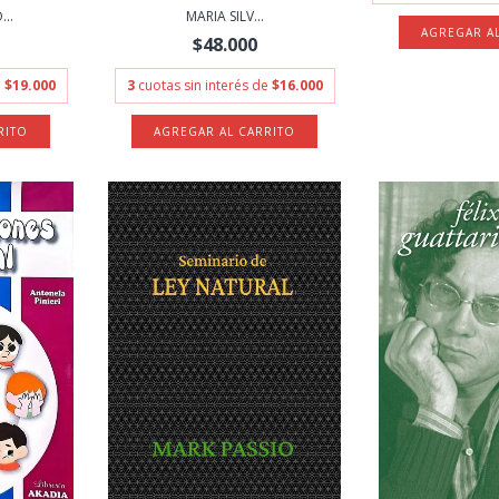
..
MARIA SILV...
$48.000
e
$19.000
3
cuotas sin interés de
$16.000