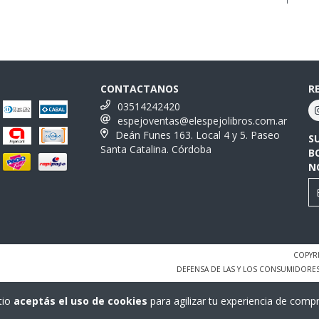
CONTACTANOS
R
03514242420
espejoventas@elespejolibros.com.ar
Deán Funes 163. Local 4 y 5. Paseo
S
Santa Catalina. Córdoba
B
N
COPYRI
DEFENSA DE LAS Y LOS CONSUMIDORE
tio
aceptás el uso de cookies
para agilizar tu experiencia de compr