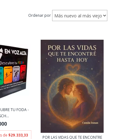
Ordenar por
UBRE TU FODA -
CH...
000
és de
$29.333,33
POR LAS VIDAS QUE TE ENCONTRE