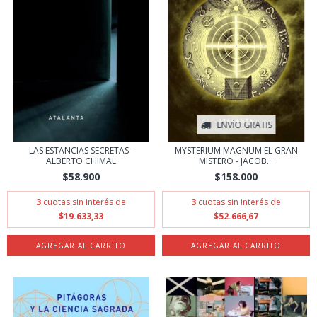
ENVÍO GRATIS
LAS ESTANCIAS SECRETAS -
MYSTERIUM MAGNUM EL GRAN
ALBERTO CHIMAL
MISTERO - JACOB...
$58.900
$158.000
3
cuotas sin interés de
3
cuotas sin interés de
$19.633,33
$52.666,67