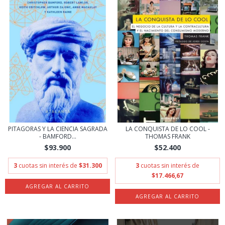
PITAGORAS Y LA CIENCIA SAGRADA
LA CONQUISTA DE LO COOL -
- BAMFORD...
THOMAS FRANK
$93.900
$52.400
3
cuotas sin interés de
$31.300
3
cuotas sin interés de
$17.466,67