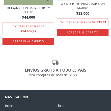
LA CASA PROFUNDA - MARIA SOL
MORAIS
DETRANSICION BABY - TORREY
PETERS
$22.000
$44.000
3
cuotas sin interés de
$7.333,33
3
cuotas sin interés de
$14.666,67
ENVÍOS GRATIS A TODO EL PAÍS
Para compras de más de $150.000
NAVEGACIÓN
Inicio
Libros