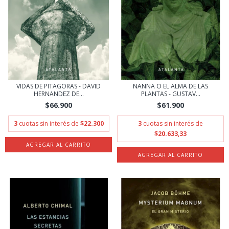
VIDAS DE PITAGORAS - DAVID
NANNA O EL ALMA DE LAS
HERNANDEZ DE...
PLANTAS - GUSTAV...
$66.900
$61.900
3
cuotas sin interés de
$22.300
3
cuotas sin interés de
$20.633,33