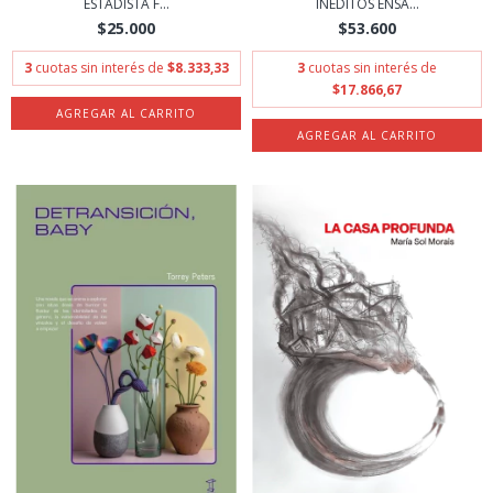
ESTADISTA F...
INEDITOS ENSA...
$25.000
$53.600
3
cuotas sin interés de
$8.333,33
3
cuotas sin interés de
$17.866,67