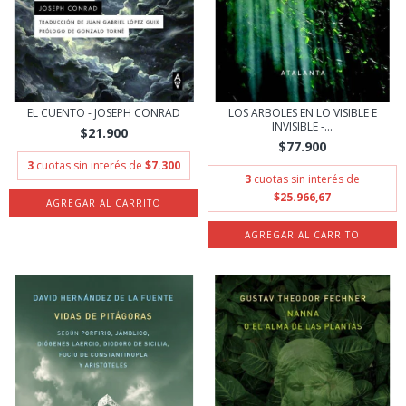
EL CUENTO - JOSEPH CONRAD
LOS ARBOLES EN LO VISIBLE E
INVISIBLE -...
$21.900
$77.900
3
cuotas sin interés de
$7.300
3
cuotas sin interés de
$25.966,67