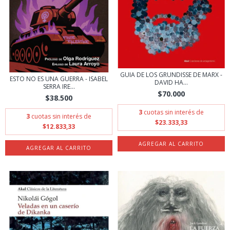
GUIA DE LOS GRUNDISSE DE MARX -
ESTO NO ES UNA GUERRA - ISABEL
DAVID HA...
SERRA IRE...
$70.000
$38.500
3
cuotas sin interés de
3
cuotas sin interés de
$23.333,33
$12.833,33