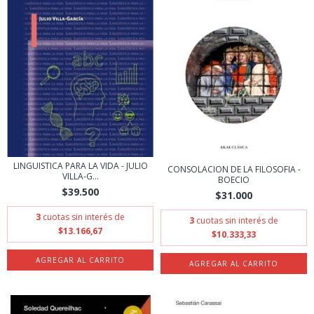
LINGUISTICA PARA LA VIDA - JULIO
CONSOLACION DE LA FILOSOFIA -
VILLA-G...
BOECIO
$39.500
$31.000
3
cuotas sin interés de
3
cuotas sin interés de
$13.166,67
$10.333,33