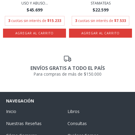
USO Y ABUSO...
STAMATEAS
$45.699
$22.599
3
cuotas sin interés de
$15.233
3
cuotas sin interés de
$7.533
ENVÍOS GRATIS A TODO EL PAÍS
Para compras de más de $150.000
NAVEGACIÓN
Inicio
Libros
Nuestras Reseñas
Consultas