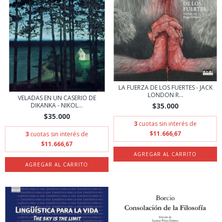
LA FUERZA DE LOS FUERTES - JACK
LONDON R...
VELADAS EN UN CASERIO DE
DIKANKA - NIKOL...
$35.000
$35.000
3
cuotas sin interés de
$11.666,67
3
cuotas sin interés de
$11.666,67