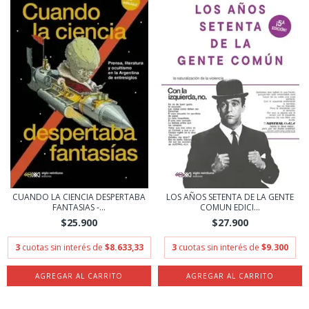
CUANDO LA CIENCIA DESPERTABA
LOS AÑOS SETENTA DE LA GENTE
FANTASIAS -...
COMUN EDICI...
$25.900
$27.900
3
cuotas sin interés de
$8.633,33
3
cuotas sin interés de
$9.300