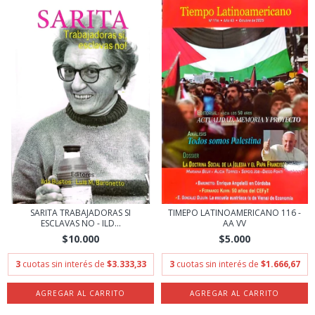
SARITA TRABAJADORAS SI
TIMEPO LATINOAMERICANO 116 -
ESCLAVAS NO - ILD...
AA VV
$10.000
$5.000
3
cuotas sin interés de
$3.333,33
3
cuotas sin interés de
$1.666,67