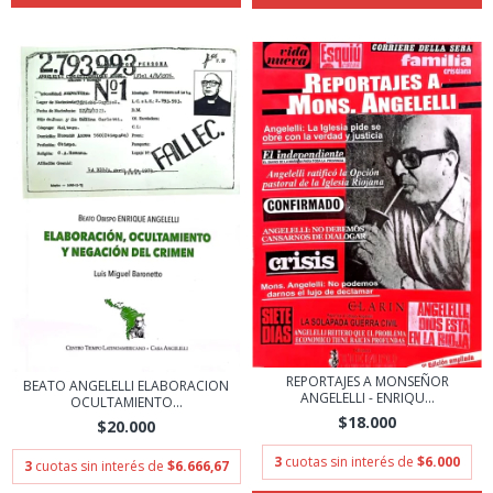
REPORTAJES A MONSEÑOR
BEATO ANGELELLI ELABORACION
ANGELELLI - ENRIQU...
OCULTAMIENTO...
$18.000
$20.000
3
cuotas sin interés de
$6.000
3
cuotas sin interés de
$6.666,67