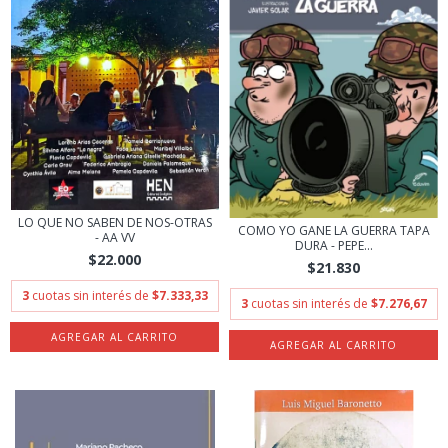
LO QUE NO SABEN DE NOS-OTRAS
COMO YO GANE LA GUERRA TAPA
- AA VV
DURA - PEPE...
$22.000
$21.830
3
cuotas sin interés de
$7.333,33
3
cuotas sin interés de
$7.276,67