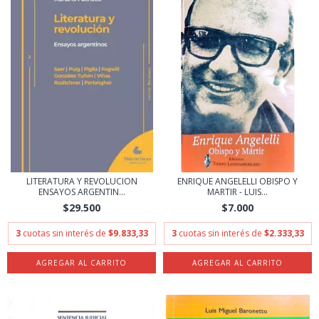
LITERATURA Y REVOLUCION
ENRIQUE ANGELELLI OBISPO Y
ENSAYOS ARGENTIN...
MARTIR - LUIS...
$29.500
$7.000
3
cuotas sin interés de
$9.833,33
3
cuotas sin interés de
$2.333,33