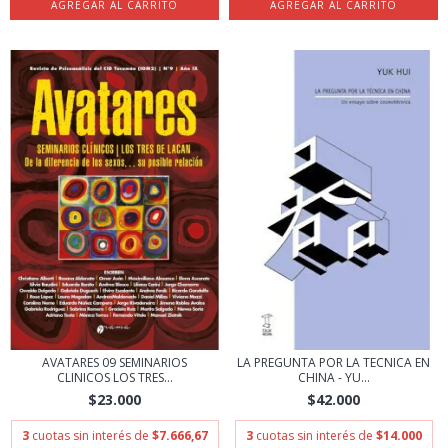
AVATARES 09 SEMINARIOS
LA PREGUNTA POR LA TECNICA EN
CLINICOS LOS TRES...
CHINA - YU...
$23.000
$42.000
3
cuotas sin interés de
$7.666,67
3
cuotas sin interés de
$14.000