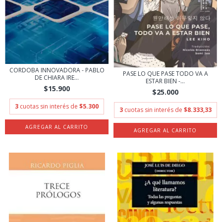
CORDOBA INNOVADORA - PABLO
PASE LO QUE PASE TODO VA A
DE CHIARA IRE...
ESTAR BIEN -...
$15.900
$25.000
3
cuotas sin interés de
$5.300
3
cuotas sin interés de
$8.333,33