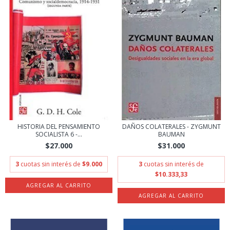
HISTORIA DEL PENSAMIENTO
DAÑOS COLATERALES - ZYGMUNT
SOCIALISTA 6 -...
BAUMAN
$27.000
$31.000
3
cuotas sin interés de
$9.000
3
cuotas sin interés de
$10.333,33