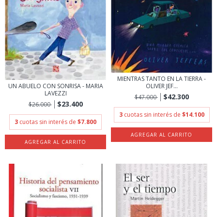
MIENTRAS TANTO EN LA TIERRA -
OLIVER JEF...
UN ABUELO CON SONRISA - MARIA
LAVEZZI
$42.300
$47.000
$23.400
$26.000
3
cuotas sin interés de
$14.100
3
cuotas sin interés de
$7.800