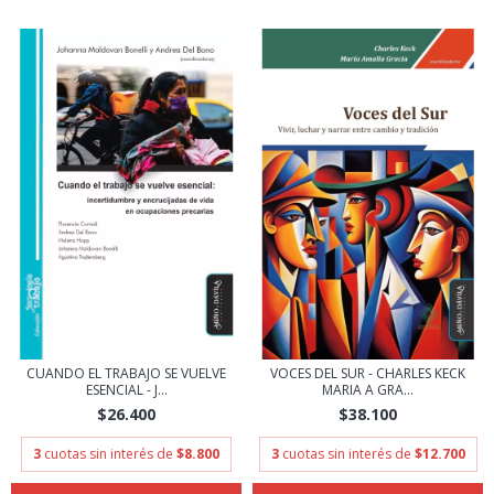
CUANDO EL TRABAJO SE VUELVE
VOCES DEL SUR - CHARLES KECK
ESENCIAL - J...
MARIA A GRA...
$26.400
$38.100
3
cuotas sin interés de
$8.800
3
cuotas sin interés de
$12.700