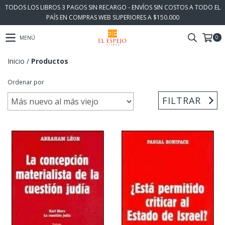
TODOS LOS LIBROS 3 PAGOS SIN RECARGO - ENVÍOS SIN COSTOS A TODO EL
PAÍS EN COMPRAS WEB SUPERIORES A $150.000
0
MENÚ
Inicio
/
Productos
Ordenar por
FILTRAR