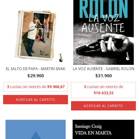
EL SALTO DE PAPA - MARTIN SIVAK
LA VOZ AUSENTE - GABRIEL ROLON
$29.900
$31.900
3
cuotas sin interés de
$9.966,67
3
cuotas sin interés de
$10.633,33