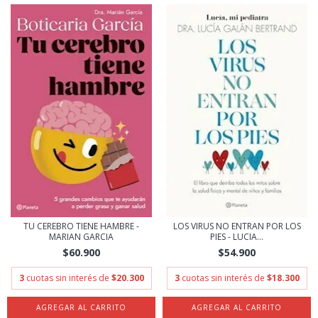
TU CEREBRO TIENE HAMBRE -
LOS VIRUS NO ENTRAN POR LOS
MARIAN GARCIA
PIES - LUCIA...
$60.900
$54.900
3
cuotas sin interés de
$20.300
3
cuotas sin interés de
$18.300