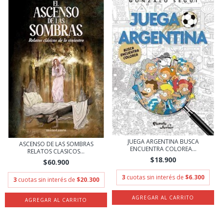
JUEGA ARGENTINA BUSCA
ASCENSO DE LAS SOMBRAS
ENCUENTRA COLOREA...
RELATOS CLASICOS...
$18.900
$60.900
3
cuotas sin interés de
$6.300
3
cuotas sin interés de
$20.300