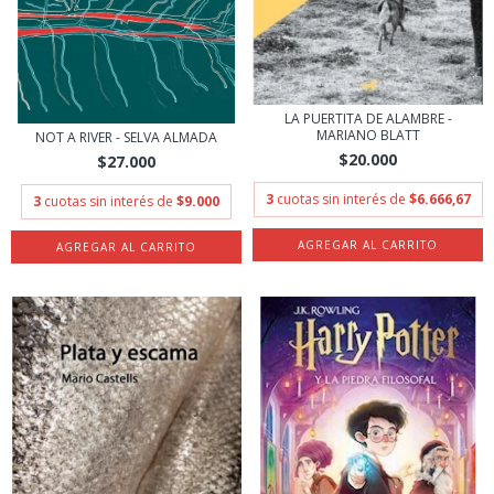
LA PUERTITA DE ALAMBRE -
MARIANO BLATT
NOT A RIVER - SELVA ALMADA
$20.000
$27.000
3
cuotas sin interés de
$6.666,67
3
cuotas sin interés de
$9.000