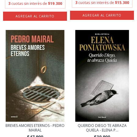
3
cuotas sin interés de
$15.300
3
cuotas sin interés de
$19.300
BREVES AMORES ETERNOS - PEDRO
QUERIDO DIEGO TE ABRAZA
MAIRAL
QUIELA - ELENA P...
$47.900
$30.900