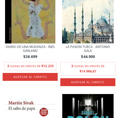
DIARIO DE UNA MUDANZA - INES
LA PASION TURCA - ANTONIO
GARLAND
GALA
$36.699
$44.900
3
cuotas sin interés de
$12.233
3
cuotas sin interés de
$14.966,67