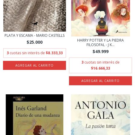
PLATA Y ESCAMA - MARIO CASTELLS
HARRY POTTER Y LA PIEDRA
$25.000
FILOSOFAL - J K...
$49.999
3
cuotas sin interés de
$8.333,33
3
cuotas sin interés de
$16.666,33