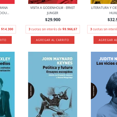
UMANA
VISITA A GODENHOLM - ERNST
LITERATURA Y CI
DOU...
JUNGER
HUX
$29.900
$32.
e
$14.300
3
cuotas sin interés de
$9.966,67
3
cuotas sin inter