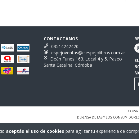
CONTACTANOS
R
03514242420
espejoventas@elespejolibros.com.ar
Deán Funes 163. Local 4 y 5. Paseo
S
Santa Catalina. Córdoba
B
N
COPYRI
DEFENSA DE LAS Y LOS CONSUMIDORE
tio
aceptás el uso de cookies
para agilizar tu experiencia de compr