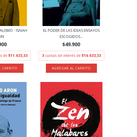
LISMO - ISAIAH
EL PODER DE LAS IDEAS ENSAYOS
IN
ESCOGIDOS...
900
$49.900
és de
$11.633,33
3
cuotas sin interés de
$16.633,33