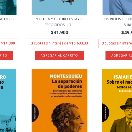
- ALDOUS
POLITICA Y FUTURO ENSAYOS
LOS VICIOS ORDIN
ESCOGIDOS - JO...
SHK
$31.900
$49.
e
$14.300
3
cuotas sin interés de
$10.633,33
3
cuotas sin inter