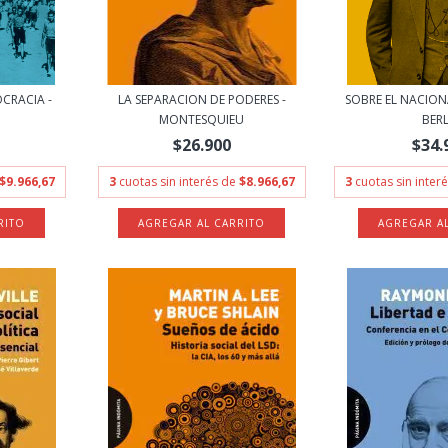
CRACIA -
LA SEPARACION DE PODERES -
SOBRE EL NACIONA
.
MONTESQUIEU
BERL
$26.900
$34.
$9.966,67
3
cuotas sin interés de
$8.966,67
3
cuotas sin inter