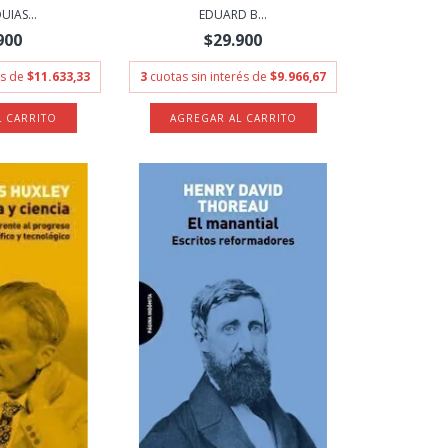
IAS...
EDUARD B...
900
$29.900
és de
$11.633,33
3
cuotas sin interés de
$9.966,67