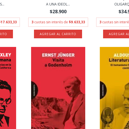
...
A UNA IDEOL...
OLIGARQU
$28.900
$34.
$17.633,33
3
cuotas sin interés de
$9.633,33
3
cuotas sin inter