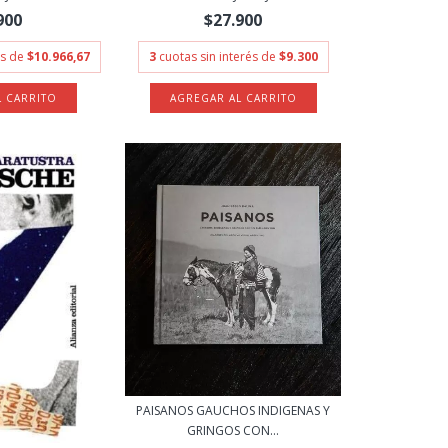
900
$27.900
és de
$10.966,67
3
cuotas sin interés de
$9.300
PAISANOS GAUCHOS INDIGENAS Y
GRINGOS CON...