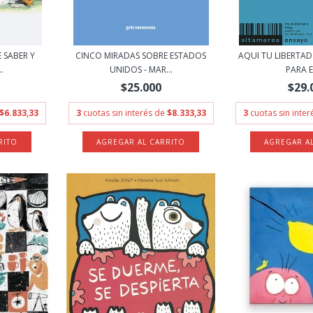
 SABER Y
CINCO MIRADAS SOBRE ESTADOS
AQUI TU LIBERTAD
.
UNIDOS - MAR...
PARA EL
$25.000
$29.
$6.833,33
3
cuotas sin interés de
$8.333,33
3
cuotas sin inte