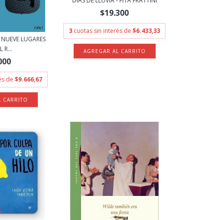
DIAS DE LLUVIA - FITA FRATTINI
$19.300
3
cuotas sin interés de
$6.433,33
 NUEVE LUGARES
 R...
000
rés de
$9.666,67