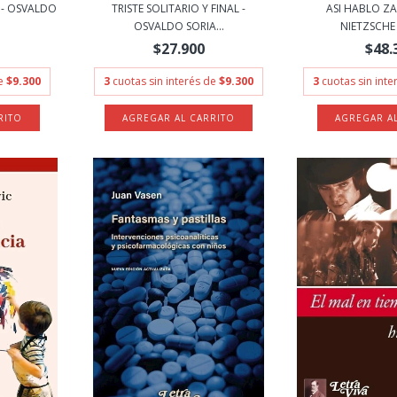
 - OSVALDO
TRISTE SOLITARIO Y FINAL -
ASI HABLO ZA
OSVALDO SORIA...
NIETZSCHE F
$27.900
$48.
de
$9.300
3
cuotas sin interés de
$9.300
3
cuotas sin int