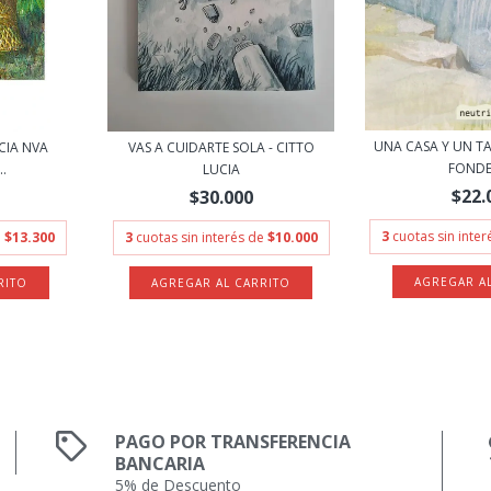
UNA CASA Y UN TA
CIA NVA
VAS A CUIDARTE SOLA - CITTO
FONDE
..
LUCIA
$22.
$30.000
3
cuotas sin inte
e
$13.300
3
cuotas sin interés de
$10.000
PAGO POR TRANSFERENCIA
BANCARIA
5% de Descuento