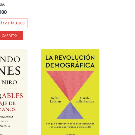
NEC
900
erés de
$13.300