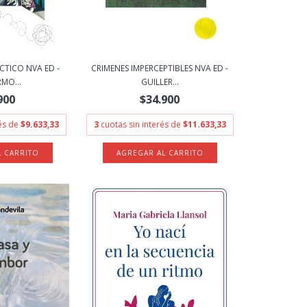
CTICO NVA ED -
CRIMENES IMPERCEPTIBLES NVA ED -
MO...
GUILLER...
900
$34.900
rés de
$9.633,33
3
cuotas sin interés de
$11.633,33