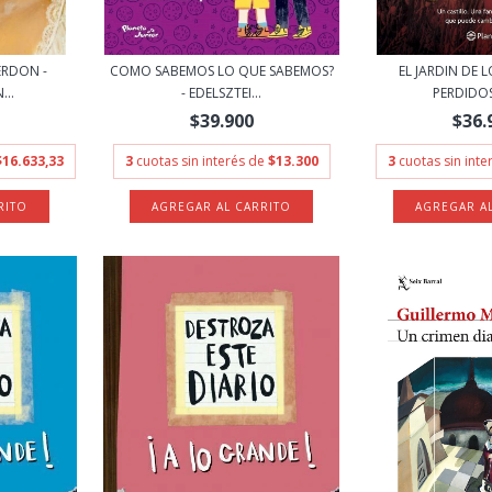
ERDON -
COMO SABEMOS LO QUE SABEMOS?
EL JARDIN DE 
..
- EDELSZTEI...
PERDIDOS 
$39.900
$36.
$16.633,33
3
cuotas sin interés de
$13.300
3
cuotas sin int