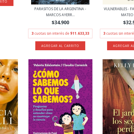
PARASITOS DE LA ARGENTINA -
VULNERABLES - 
MARCOS AYERR...
MATEO
$34.900
$32.
3
cuotas sin interés de
$11.633,33
3
cuotas sin inter