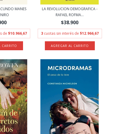
FACUNDO MANES
LA REVOLUCION DEMOGRAFICA -
 NIRO
RAFAEL ROFMA...
900
$38.900
és de
$10.966,67
3
cuotas sin interés de
$12.966,67