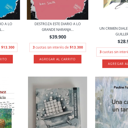
DESTROZA ESTE DIARIO A LO
IO A LO
UN CRIMEN DIALE
GRANDE NARANJA...
...
GUILLER
$39.900
$28.
3
cuotas sin interés de
$13.300
e
$13.300
3
cuotas sin inte