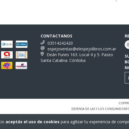
CONTACTANOS
R
03514242420
espejoventas@elespejolibros.com.ar
Deán Funes 163. Local 4 y 5. Paseo
S
Santa Catalina. Córdoba
B
N
COPYRI
DEFENSA DE LAS Y LOS CONSUMIDORE
tio
aceptás el uso de cookies
para agilizar tu experiencia de compr