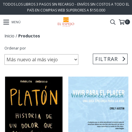
TODOS LOS LIBROS 3 PAGOS SIN RECARGO - ENVÍOS SIN COSTOS A TODO EL
PAÍS EN COMPRAS WEB SUPERIORES A $150.000
0
MENÚ
Inicio
/
Productos
Ordenar por
FILTRAR