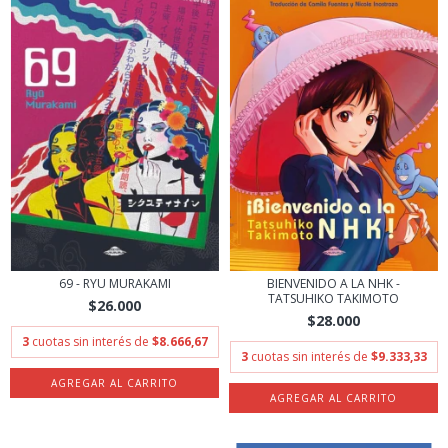
69 - RYU MURAKAMI
BIENVENIDO A LA NHK -
TATSUHIKO TAKIMOTO
$26.000
$28.000
3
cuotas sin interés de
$8.666,67
3
cuotas sin interés de
$9.333,33