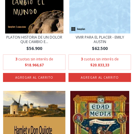
PLATON HISTORIA DE UN DOLOR
VIVIR PARA EL PLACER - EMILY
QUE CAMBIO E...
AUSTIN
$56.900
$62.500
3
cuotas sin interés de
3
cuotas sin interés de
$18.966,67
$20.833,33