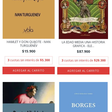
HAMLET Y DON QUIJOTE - IVAN
LA EDAD MEDIA UNA HISTORIA
TURGUENEV
GRAFICA - ELE...
$15.900
$87.900
3
cuotas sin interés de
$5.300
3
cuotas sin interés de
$29.300