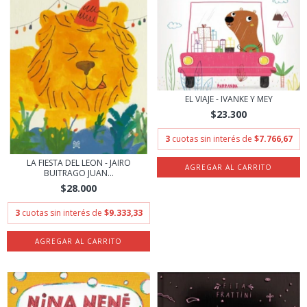
EL VIAJE - IVANKE Y MEY
$23.300
3
cuotas sin interés de
$7.766,67
LA FIESTA DEL LEON - JAIRO
BUITRAGO JUAN...
$28.000
3
cuotas sin interés de
$9.333,33