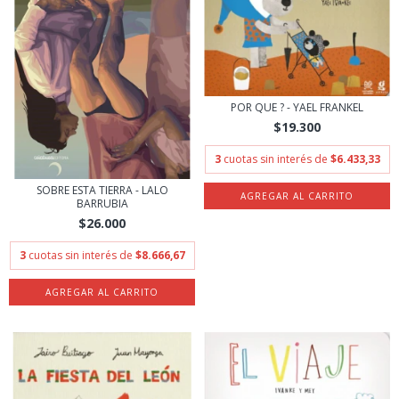
POR QUE ? - YAEL FRANKEL
$19.300
3
cuotas sin interés de
$6.433,33
SOBRE ESTA TIERRA - LALO
BARRUBIA
$26.000
3
cuotas sin interés de
$8.666,67