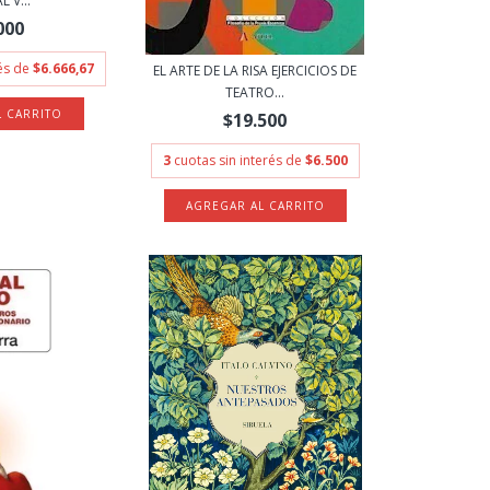
 V...
000
rés de
$6.666,67
EL ARTE DE LA RISA EJERCICIOS DE
TEATRO...
$19.500
3
cuotas sin interés de
$6.500