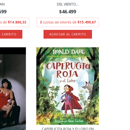
MAN
DEL VIENTO...
599
$46.499
és de
$14.866,33
3
cuotas sin interés de
$15.499,67
CAPERUCITA ROJA Y ELLOBO EN