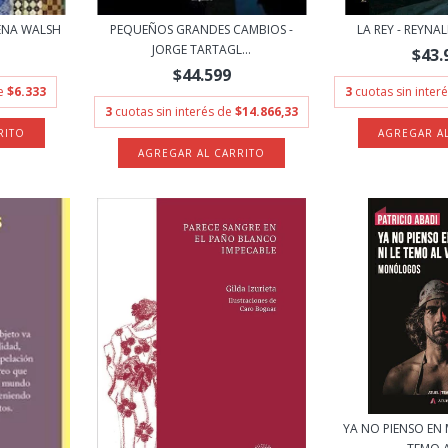
LENA WALSH
PEQUEÑOS GRANDES CAMBIOS -
LA REY - REYNA
JORGE TARTAGL...
$43.
$44.599
de
$6.333
3
cuotas sin inter
3
cuotas sin interés de
$14.866,33
YA NO PIENSO EN 