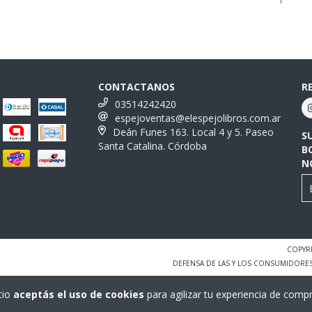
CONTACTANOS
R
03514242420
espejoventas@elespejolibros.com.ar
Deán Funes 163. Local 4 y 5. Paseo
S
Santa Catalina. Córdoba
B
N
COPYRI
DEFENSA DE LAS Y LOS CONSUMIDORE
tio
aceptás el uso de cookies
para agilizar tu experiencia de compr