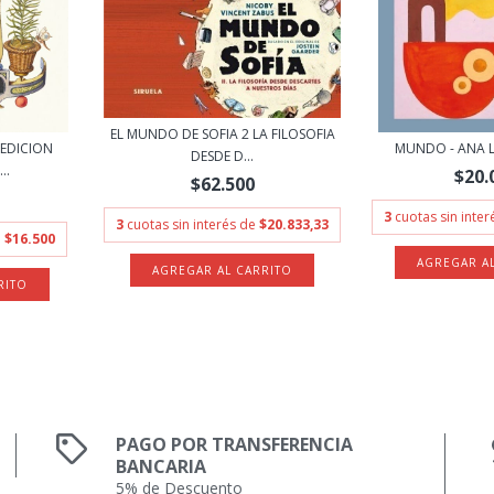
EL MUNDO DE SOFIA 2 LA FILOSOFIA
EDICION
MUNDO - ANA 
DESDE D...
..
$20.
$62.500
3
cuotas sin inte
3
cuotas sin interés de
$20.833,33
e
$16.500
PAGO POR TRANSFERENCIA
BANCARIA
5% de Descuento