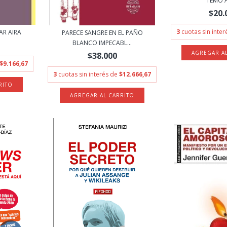
TEMO AL
$20.
3
cuotas sin inte
SAR AIRA
PARECE SANGRE EN EL PAÑO
BLANCO IMPECABL...
$38.000
$9.166,67
3
cuotas sin interés de
$12.666,67