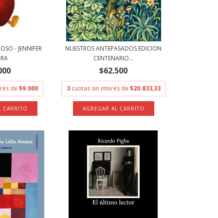
OSO - JENNIFER
NUESTROS ANTEPASADOS EDICION
RRA
CENTENARIO...
000
$62.500
erés de
$9.000
3
cuotas sin interés de
$20.833,33