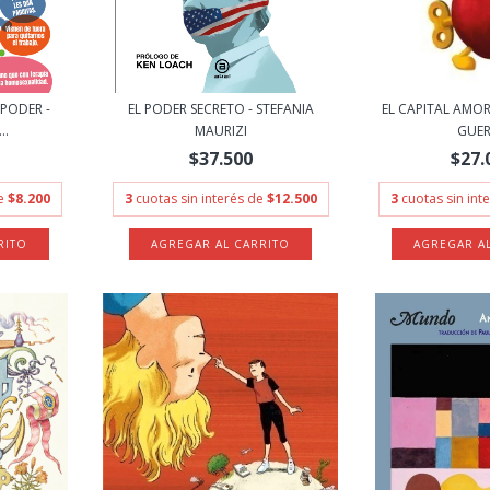
 PODER -
EL PODER SECRETO - STEFANIA
EL CAPITAL AMOR
..
MAURIZI
GUE
$37.500
$27.
de
$8.200
3
cuotas sin interés de
$12.500
3
cuotas sin int