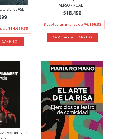
VERSO - ROAL...
LDO SIETECASE
$18.499
999
3
cuotas sin interés de
$6.166,33
és de
$14.666,33
MATAMBRE NI LE