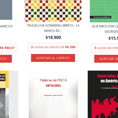
TEHUELCHE AONIKENK LIBRETA - LA
 MARCOS
QUE EMOCION! Q
MARCA ED...
GEORGES 
$18.900
$15.
3
cuotas sin interés de
$6.300
$8.966,67
3
cuotas sin int