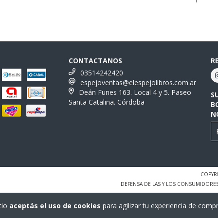
CONTACTANOS
R
03514242420
espejoventas@elespejolibros.com.ar
Deán Funes 163. Local 4 y 5. Paseo
S
Santa Catalina. Córdoba
B
N
COPYRI
DEFENSA DE LAS Y LOS CONSUMIDORE
tio
aceptás el uso de cookies
para agilizar tu experiencia de compr