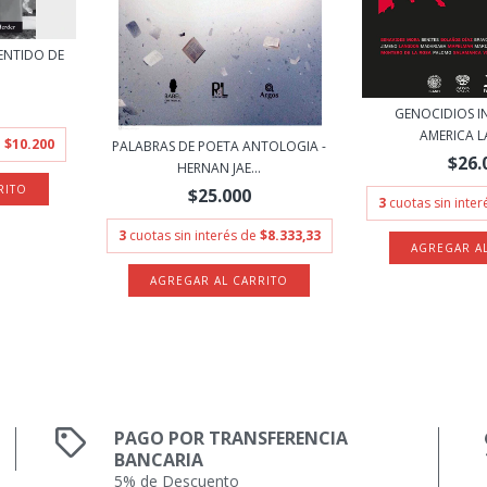
ENTIDO DE
GENOCIDIOS I
AMERICA LA
e
$10.200
PALABRAS DE POETA ANTOLOGIA -
$26.
HERNAN JAE...
$25.000
3
cuotas sin inte
3
cuotas sin interés de
$8.333,33
PAGO POR TRANSFERENCIA
BANCARIA
5% de Descuento