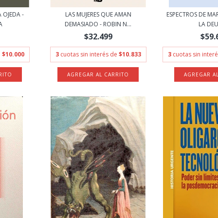
 OJEDA -
LAS MUJERES QUE AMAN
ESPECTROS DE MAR
A
DEMASIADO - ROBIN N...
LA DEU
$32.499
$59.
e
$10.000
3
cuotas sin interés de
$10.833
3
cuotas sin inter