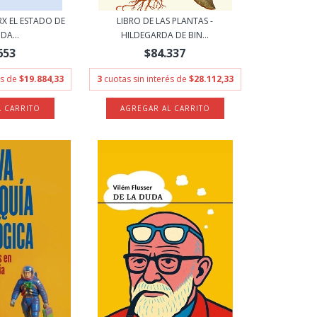
X EL ESTADO DE
LIBRO DE LAS PLANTAS -
DA...
HILDEGARDA DE BIN...
653
$84.337
és de
$19.884,33
3
cuotas sin interés de
$28.112,33