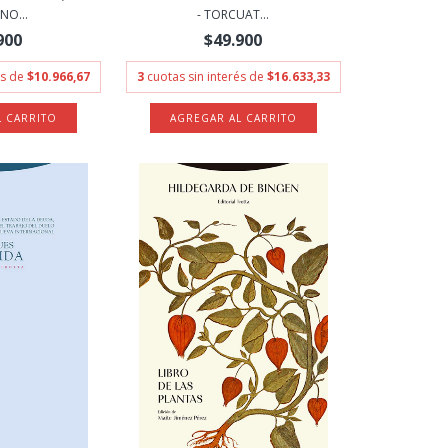
 NO...
- TORCUAT...
900
$49.900
és de
$10.966,67
3
cuotas sin interés de
$16.633,33