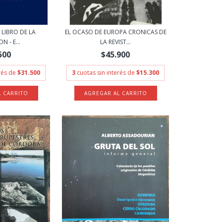
 LIBRO DE LA
EL OCASO DE EUROPA CRONICAS DE
N - E...
LA REVIST...
500
$45.900
erés de
$31.500
3
cuotas sin interés de
$15.300