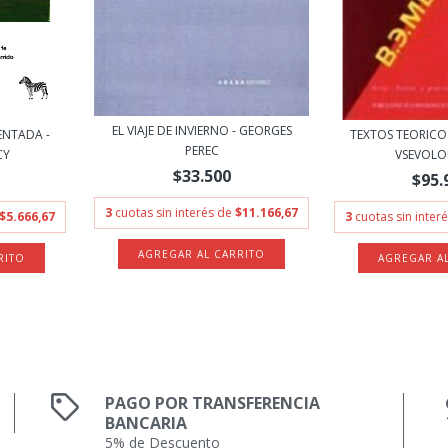
EL VIAJE DE INVIERNO - GEORGES
ENTADA -
TEXTOS TEORICO
PEREC
CY
VSEVOLOD
$33.500
$95.
3
cuotas sin interés de
$11.166,67
$5.666,67
3
cuotas sin inter
PAGO POR TRANSFERENCIA
BANCARIA
5% de Descuento