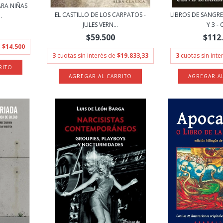
RA NIÑAS
EL CASTILLO DE LOS CARPATOS -
LIBROS DE SANGRE
.
JULES VERN...
Y 3 - C
$59.500
$112
e
$14.500
3
cuotas sin interés de
$19.833,33
3
cuotas sin int