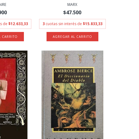
AIRE
MARX
900
$47.500
és de
$12.633,33
3
cuotas sin interés de
$15.833,33