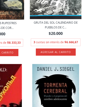
GRUTA DEL SOL CALENDARIO DE
S RUPESTRES
PUEBLOS DE C...
DE COR...
$20.000
000
3
cuotas sin interés de
$6.666,67
rés de
$8.333,33