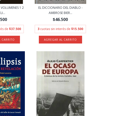
 VOLUMENES 1 2
EL DICCIONARIO DEL DIABLO -
LI...
AMBROSE BIER...
.500
$46.500
erés de
$37.500
3
cuotas sin interés de
$15.500