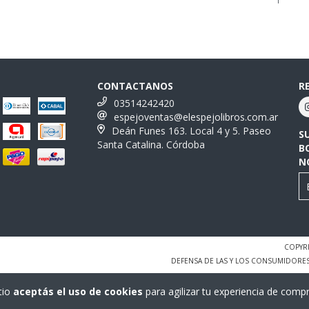
CONTACTANOS
R
03514242420
espejoventas@elespejolibros.com.ar
Deán Funes 163. Local 4 y 5. Paseo
S
Santa Catalina. Córdoba
B
N
COPYRI
DEFENSA DE LAS Y LOS CONSUMIDORE
tio
aceptás el uso de cookies
para agilizar tu experiencia de compr