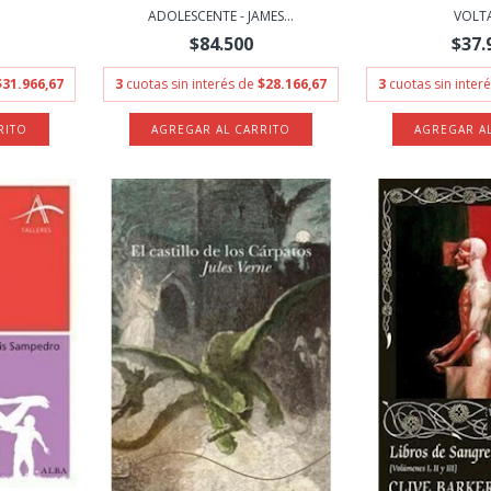
ADOLESCENTE - JAMES...
VOLT
$84.500
$37.
$31.966,67
3
cuotas sin interés de
$28.166,67
3
cuotas sin inter