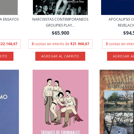
DA ENSAYOS
NARCISISTAS CONTEMPORANEOS
APOCALIPSIS O
GROUPIES PLAY...
REVELACIO
$65.900
$94.
$22.166,67
3
cuotas sin interés de
$21.966,67
3
cuotas sin int