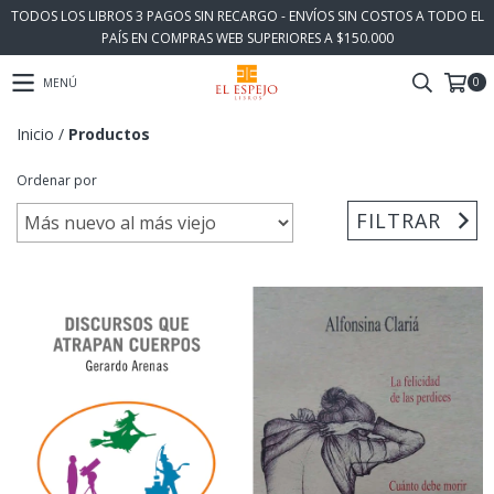
TODOS LOS LIBROS 3 PAGOS SIN RECARGO - ENVÍOS SIN COSTOS A TODO EL
PAÍS EN COMPRAS WEB SUPERIORES A $150.000
0
MENÚ
Inicio
/
Productos
Ordenar por
FILTRAR