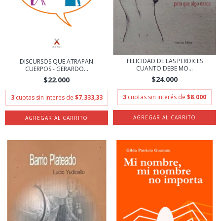
FELICIDAD DE LAS PERDICES
DISCURSOS QUE ATRAPAN
CUANTO DEBE MO...
CUERPOS - GERARDO...
$24.000
$22.000
3
cuotas sin interés de
$8.000
3
cuotas sin interés de
$7.333,33