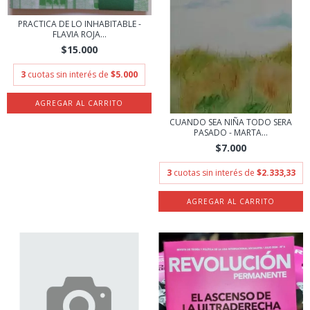
PRACTICA DE LO INHABITABLE -
FLAVIA ROJA...
$15.000
3
cuotas sin interés de
$5.000
CUANDO SEA NIÑA TODO SERA
PASADO - MARTA...
$7.000
3
cuotas sin interés de
$2.333,33