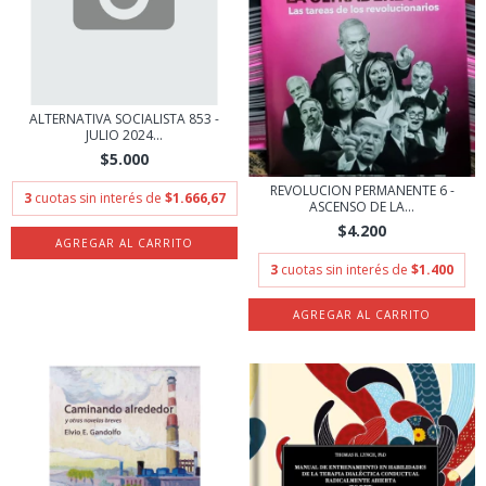
ALTERNATIVA SOCIALISTA 853 -
JULIO 2024...
$5.000
REVOLUCION PERMANENTE 6 -
3
cuotas sin interés de
$1.666,67
ASCENSO DE LA...
$4.200
3
cuotas sin interés de
$1.400