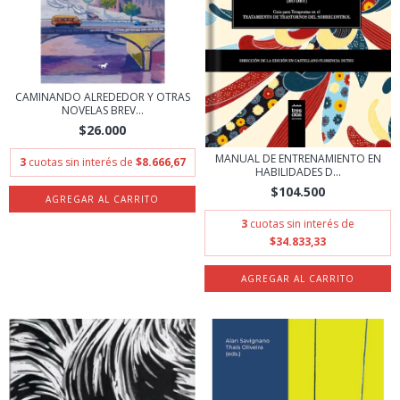
CAMINANDO ALREDEDOR Y OTRAS
NOVELAS BREV...
$26.000
MANUAL DE ENTRENAMIENTO EN
3
cuotas sin interés de
$8.666,67
HABILIDADES D...
$104.500
3
cuotas sin interés de
$34.833,33