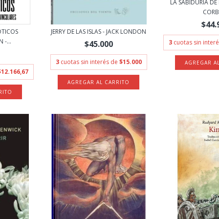
LA SABIDURIA DE 
CORB
$44.
OTICOS
JERRY DE LAS ISLAS - JACK LONDON
-...
3
cuotas sin inter
$45.000
3
cuotas sin interés de
$15.000
$12.166,67