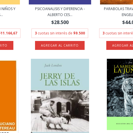
 NIÑOS Y
PSICOANALISIS Y DIFERENCIA -
PARABOLAS TRAVE
..
ALBERTO CES...
ENGE
$28.500
$44.
$11.166,67
3
cuotas sin interés de
$9.500
3
cuotas sin inter