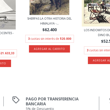
SHERPAS LA OTRA HISTORIA DEL
HIMALAYA -...
$62.400
LOS INDOMITOS D
OCENTES -
DINO BU
3
cuotas sin interés de
$20.800
$52.
3
cuotas sin int
$21.633,33
PAGO POR TRANSFERENCIA
BANCARIA
5% de Descuento