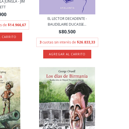
LA JUNGLA - JIM
ETT
900
EL LECTOR DECADENTE -
BAUDELAIRE DUCASSE...
és de
$14.966,67
$80.500
3
cuotas sin interés de
$26.833,33