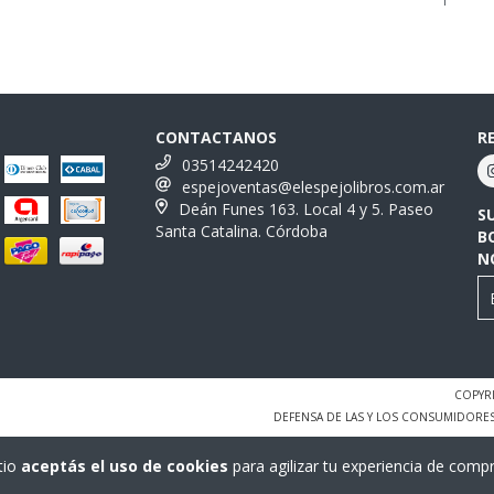
CONTACTANOS
R
03514242420
espejoventas@elespejolibros.com.ar
Deán Funes 163. Local 4 y 5. Paseo
S
Santa Catalina. Córdoba
B
N
COPYRI
DEFENSA DE LAS Y LOS CONSUMIDORE
tio
aceptás el uso de cookies
para agilizar tu experiencia de compr