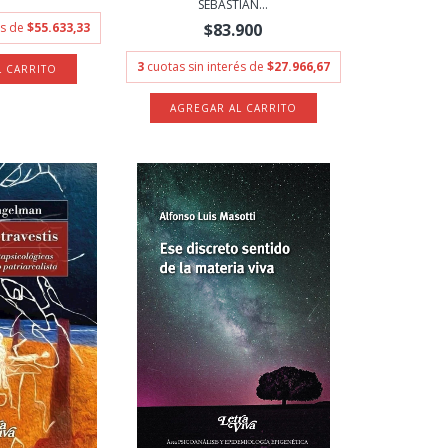
SEBASTIAN...
és de
$55.633,33
$83.900
3
cuotas sin interés de
$27.966,67