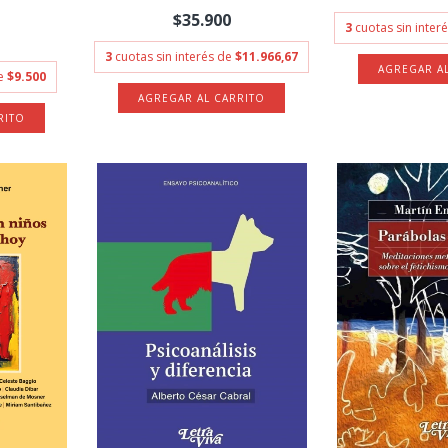
$35.900
3
cuotas sin inter
3
cuotas sin interés de
$11.966,67
de
$9.500