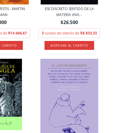
STIS - MARTIN
ESE DISCRETO SENTIDO DE LA
LMAN
MATERIA VIVA...
000
$26.500
és de
$14.666,67
3
cuotas sin interés de
$8.833,33