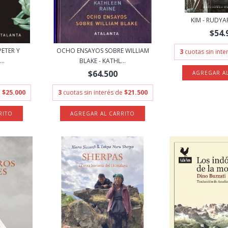
KIM - RUDYA
$54.
PETER Y
OCHO ENSAYOS SOBRE WILLIAM
3
cuotas sin int
..
BLAKE - KATHL...
$64.500
e
$25.000
3
cuotas sin interés de
$21.500