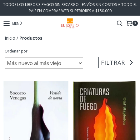
TODOS LOS LIBROS 3 PAGOS SIN RECARGO - ENVÍOS SIN COSTOS A TODO EL
PAÍS EN COMPRAS WEB SUPERIORES A $150.000
0
MENÚ
Inicio
/
Productos
Ordenar por
FILTRAR