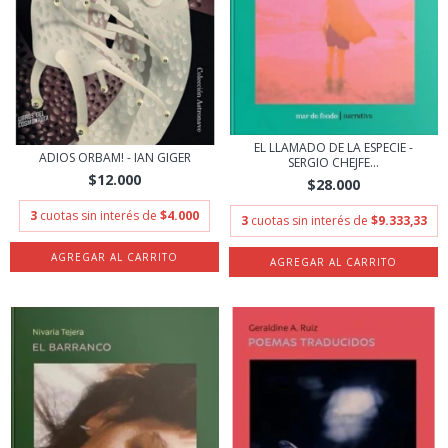
EL LLAMADO DE LA ESPECIE -
ADIOS ORBAM! - IAN GIGER
SERGIO CHEJFE...
$12.000
$28.000
3
cuotas sin interés de
$4.000
3
cuotas sin interés de
$9.333,33