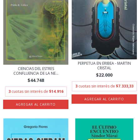
PERPETUA EN ERIBEA - MARTIN
CRISTAL
CIENCIAS DEL ESTRES
CONFLUENCIA DE LA NE...
$22.000
$44.748
3
cuotas sin interés de
$7.333,33
3
cuotas sin interés de
$14.916