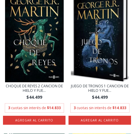
CHOQUE DE REYES 2 CANCION DE
JUEGO DE TRONOS 1 CANCION DE
HIELO Y FUE...
HIELO Y FUE...
$44.499
$44.499
3
cuotas sin interés de
$14.833
3
cuotas sin interés de
$14.833