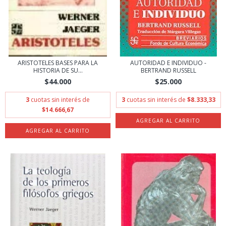
ARISTOTELES BASES PARA LA
AUTORIDAD E INDIVIDUO -
HISTORIA DE SU...
BERTRAND RUSSELL
$44.000
$25.000
3
cuotas sin interés de
3
cuotas sin interés de
$8.333,33
$14.666,67