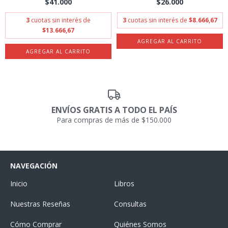
$41.000
$26.000
3
cuotas sin interés de
3
cuotas sin interés de
$8.666,67
$13.666,67
ENVÍOS GRATIS A TODO EL PAÍS
Para compras de más de $150.000
NAVEGACIÓN
Inicio
Libros
Nuestras Reseñas
Consultas
Cómo Comprar
Quiénes Somos