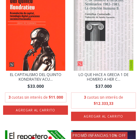
EL CAPITALISMO DEL QUINTO
LO QUE HACE A GRECIA 1 DE
KONDRATIEV ACU...
HOMERO A HER C...
$33.000
$37.000
3
cuotas sin interés de
$11.000
3
cuotas sin interés de
$12.333,33
PROMO INFANCIAS 10% OFF