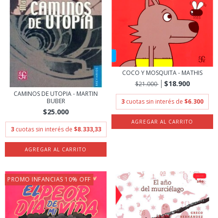
COCO Y MOSQUITA - MATHIS
$18.900
$21.000
CAMINOS DE UTOPIA - MARTIN
BUBER
3
cuotas sin interés de
$6.300
$25.000
3
cuotas sin interés de
$8.333,33
PROMO INFANCIAS 10% OFF