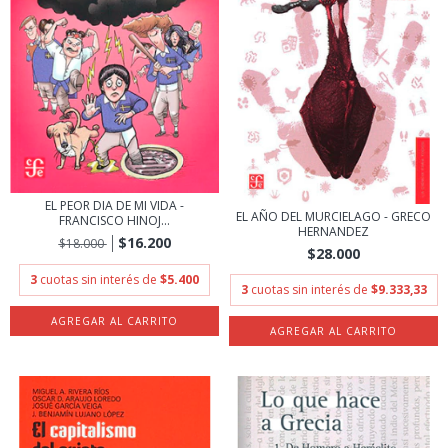
EL PEOR DIA DE MI VIDA -
EL AÑO DEL MURCIELAGO - GRECO
FRANCISCO HINOJ...
HERNANDEZ
$16.200
$18.000
$28.000
3
cuotas sin interés de
$5.400
3
cuotas sin interés de
$9.333,33