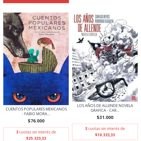
LOS AÑOS DE ALLENDE NOVELA
CUENTOS POPULARES MEXICANOS
GRAFICA - CAR...
- FABIO MORA...
$31.000
$76.000
3
cuotas sin interés de
3
cuotas sin interés de
$10.333,33
$25.333,33