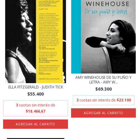
AMY WINEHOUSE DE SU PUÑO Y
LETRA - AMY W...
ELLA FITZGERALD - JUDITH TICK
$69.300
$55.400
3
cuotas sin interés de
$23.100
3
cuotas sin interés de
$18.466,67