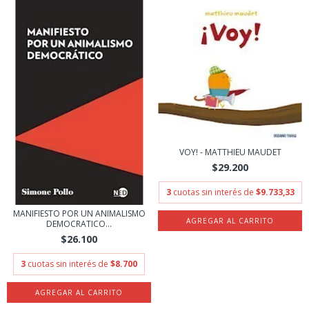
VOY! - MATTHIEU MAUDET
$29.200
3
cuotas sin interés de
$9.733,33
MANIFIESTO POR UN ANIMALISMO
DEMOCRATICO...
$26.100
3
cuotas sin interés de
$8.700