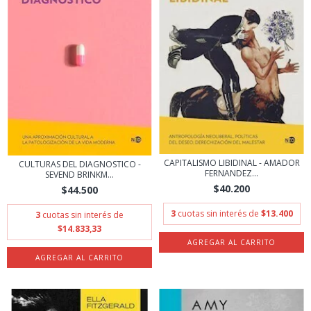
CAPITALISMO LIBIDINAL - AMADOR
CULTURAS DEL DIAGNOSTICO -
FERNANDEZ...
SEVEND BRINKM...
$40.200
$44.500
3
cuotas sin interés de
$13.400
3
cuotas sin interés de
$14.833,33