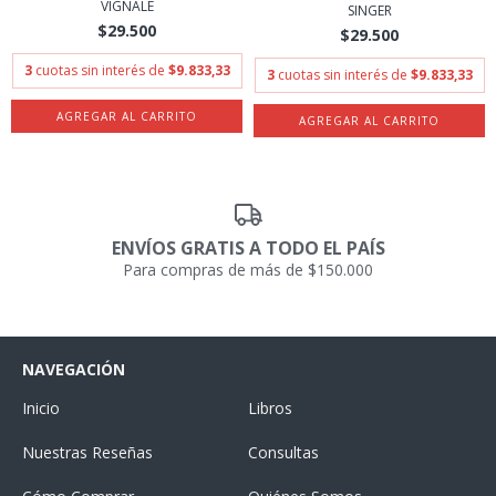
VIGNALE
SINGER
$29.500
$29.500
3
cuotas sin interés de
$9.833,33
3
cuotas sin interés de
$9.833,33
ENVÍOS GRATIS A TODO EL PAÍS
Para compras de más de $150.000
NAVEGACIÓN
Inicio
Libros
Nuestras Reseñas
Consultas