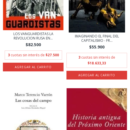
LOS VANGUARDISTAS LA
IMAGINANDO EL FINAL DEL
REVOLUCION RUSA EN...
CAPITALISMO - FR...
$82.500
$55.900
3
cuotas sin interés de
$27.500
3
cuotas sin interés de
$18.633,33