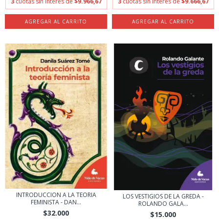
3
cuotas sin interés de
$9.966,67
3
cuotas sin interés de
$9.666,67
INTRODUCCION A LA TEORIA
LOS VESTIGIOS DE LA GREDA -
FEMINISTA - DAN...
ROLANDO GALA...
$32.000
$15.000