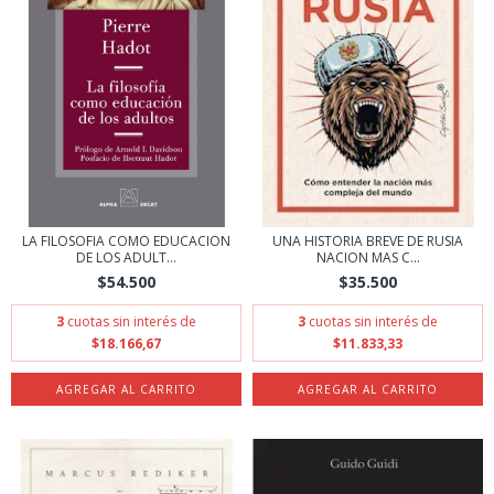
LA FILOSOFIA COMO EDUCACION
UNA HISTORIA BREVE DE RUSIA
DE LOS ADULT...
NACION MAS C...
$54.500
$35.500
3
cuotas sin interés de
3
cuotas sin interés de
$18.166,67
$11.833,33