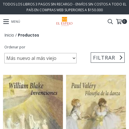
TODOS LOS LIBROS 3 PAGOS SIN RECARGO - ENVÍOS SIN COSTOS A TODO EL
PAÍS EN COMPRAS WEB SUPERIORES A $150.000
0
MENÚ
Inicio
/
Productos
Ordenar por
FILTRAR