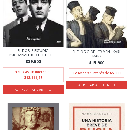
EL DOBLE ESTUDIO
EL ELOGIO DEL CRIMEN - KARL
PSICOANALITICO DEL DOPP...
MARX
$39.500
$15.900
3
cuotas sin interés de
3
cuotas sin interés de
$5.300
$13.166,67