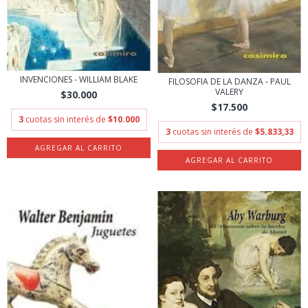
INVENCIONES - WILLIAM BLAKE
FILOSOFIA DE LA DANZA - PAUL
VALERY
$30.000
$17.500
3
cuotas sin interés de
$10.000
3
cuotas sin interés de
$5.833,33