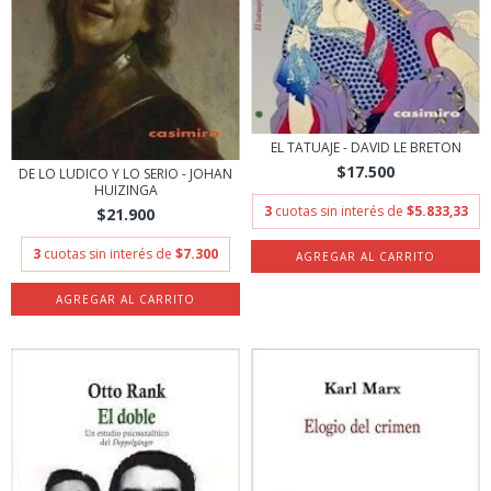
EL TATUAJE - DAVID LE BRETON
$17.500
DE LO LUDICO Y LO SERIO - JOHAN
HUIZINGA
3
cuotas sin interés de
$5.833,33
$21.900
3
cuotas sin interés de
$7.300