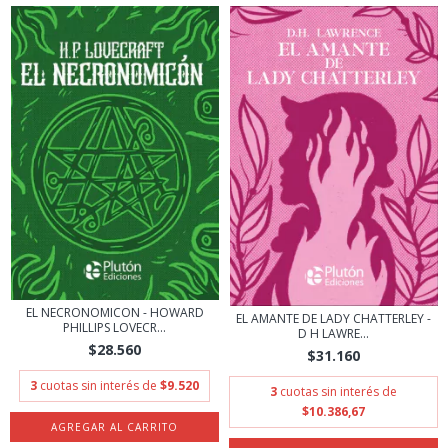
EL NECRONOMICON - HOWARD
EL AMANTE DE LADY CHATTERLEY -
PHILLIPS LOVECR...
D H LAWRE...
$28.560
$31.160
3
cuotas sin interés de
$9.520
3
cuotas sin interés de
$10.386,67