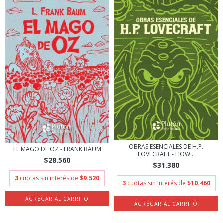
OBRAS ESENCIALES DE H.P.
EL MAGO DE OZ - FRANK BAUM
LOVECRAFT - HOW...
$28.560
$31.380
3
cuotas sin interés de
$9.520
3
cuotas sin interés de
$10.460