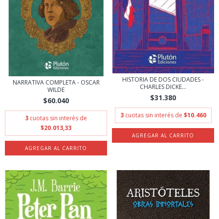
HISTORIA DE DOS CIUDADES -
NARRATIVA COMPLETA - OSCAR
CHARLES DICKE...
WILDE
$31.380
$60.040
3
cuotas sin interés de
$10.460
3
cuotas sin interés de
$20.013,33