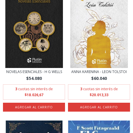
NOVELAS ESENCIALES - H G WELLS
ANNA KARENINA - LEON TOLSTOI
$54.080
$60.040
3
cuotas sin interés de
3
cuotas sin interés de
$18.026,67
$20.013,33