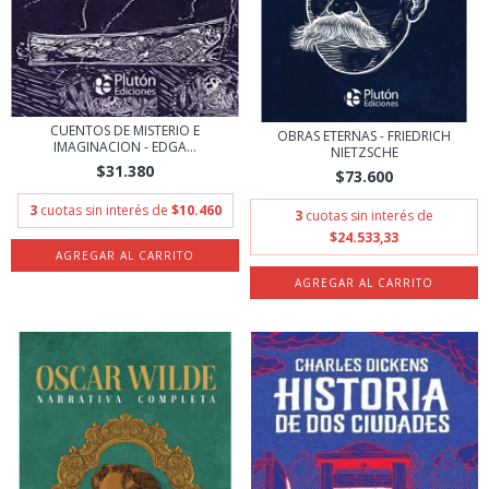
CUENTOS DE MISTERIO E
OBRAS ETERNAS - FRIEDRICH
IMAGINACION - EDGA...
NIETZSCHE
$31.380
$73.600
3
cuotas sin interés de
$10.460
3
cuotas sin interés de
$24.533,33