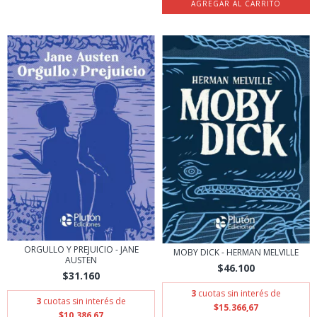
ORGULLO Y PREJUICIO - JANE
MOBY DICK - HERMAN MELVILLE
AUSTEN
$46.100
$31.160
3
cuotas sin interés de
3
cuotas sin interés de
$15.366,67
$10.386,67