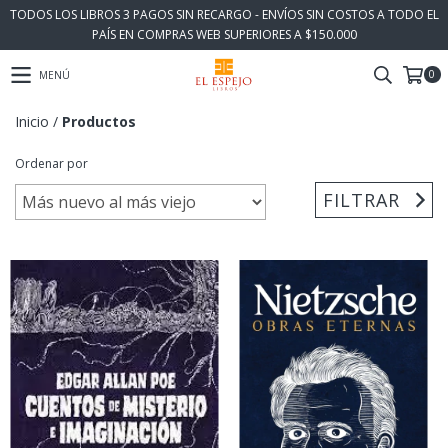
TODOS LOS LIBROS 3 PAGOS SIN RECARGO - ENVÍOS SIN COSTOS A TODO EL
PAÍS EN COMPRAS WEB SUPERIORES A $150.000
0
MENÚ
Inicio
/
Productos
Ordenar por
FILTRAR