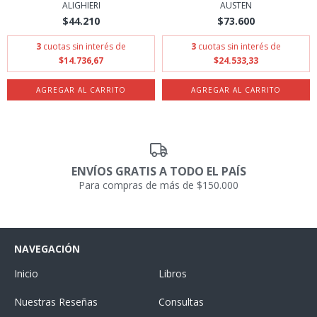
ALIGHIERI
AUSTEN
$44.210
$73.600
3
cuotas sin interés de
3
cuotas sin interés de
$14.736,67
$24.533,33
ENVÍOS GRATIS A TODO EL PAÍS
Para compras de más de $150.000
NAVEGACIÓN
Inicio
Libros
Nuestras Reseñas
Consultas