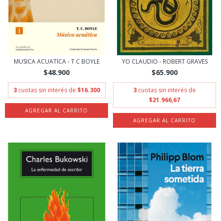
MUSICA ACUATICA - T C BOYLE
YO CLAUDIO - ROBERT GRAVES
$48.900
$65.900
3
cuotas sin interés de
$16.300
3
cuotas sin interés de
$21.966,67