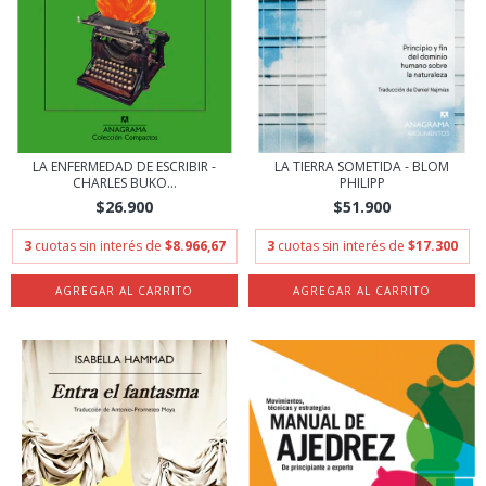
LA ENFERMEDAD DE ESCRIBIR -
LA TIERRA SOMETIDA - BLOM
CHARLES BUKO...
PHILIPP
$26.900
$51.900
3
cuotas sin interés de
$8.966,67
3
cuotas sin interés de
$17.300