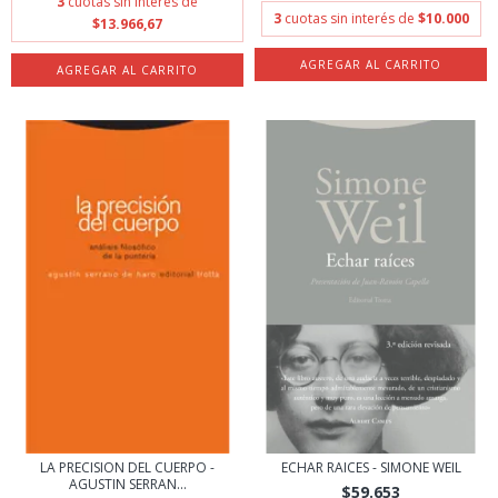
3
cuotas sin interés de
3
cuotas sin interés de
$10.000
$13.966,67
LA PRECISION DEL CUERPO -
ECHAR RAICES - SIMONE WEIL
AGUSTIN SERRAN...
$59.653