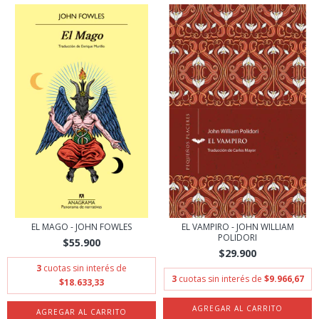
EL MAGO - JOHN FOWLES
EL VAMPIRO - JOHN WILLIAM
POLIDORI
$55.900
$29.900
3
cuotas sin interés de
3
cuotas sin interés de
$9.966,67
$18.633,33