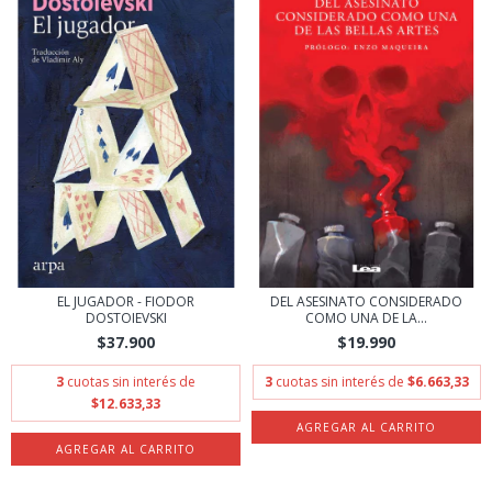
EL JUGADOR - FIODOR
DEL ASESINATO CONSIDERADO
DOSTOIEVSKI
COMO UNA DE LA...
$37.900
$19.990
3
cuotas sin interés de
3
cuotas sin interés de
$6.663,33
$12.633,33