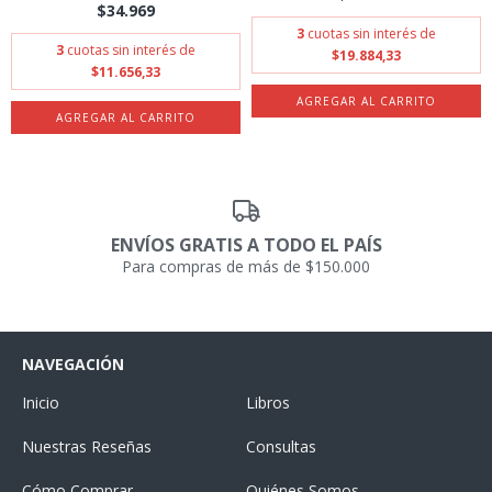
$34.969
3
cuotas sin interés de
3
cuotas sin interés de
$19.884,33
$11.656,33
ENVÍOS GRATIS A TODO EL PAÍS
Para compras de más de $150.000
NAVEGACIÓN
Inicio
Libros
Nuestras Reseñas
Consultas
Cómo Comprar
Quiénes Somos