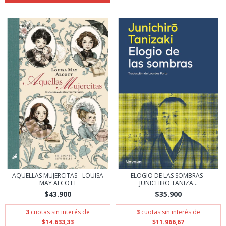
AQUELLAS MUJERCITAS - LOUISA
ELOGIO DE LAS SOMBRAS -
MAY ALCOTT
JUNICHIRO TANIZA...
$43.900
$35.900
3
cuotas sin interés de
3
cuotas sin interés de
$14.633,33
$11.966,67