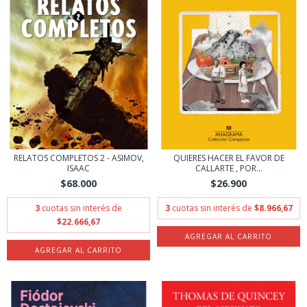
RELATOS COMPLETOS 2 - ASIMOV,
QUIERES HACER EL FAVOR DE
ISAAC
CALLARTE , POR...
$68.000
$26.900
3
cuotas sin interés de
3
cuotas sin interés de
$8.966,67
$22.666,67