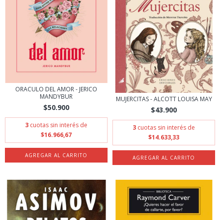
ORACULO DEL AMOR - JERICO
MANDYBUR
MUJERCITAS - ALCOTT LOUISA MAY
$50.900
$43.900
3
cuotas sin interés de
3
cuotas sin interés de
$16.966,67
$14.633,33