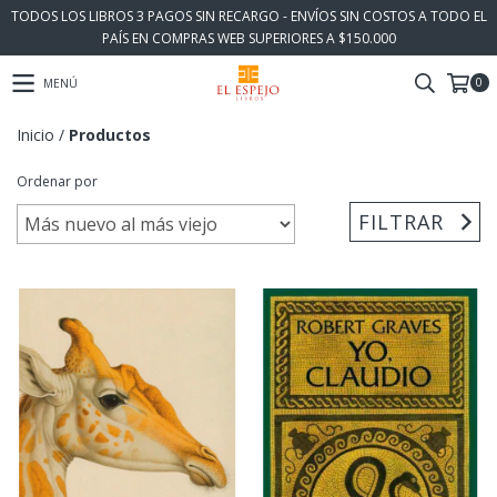
TODOS LOS LIBROS 3 PAGOS SIN RECARGO - ENVÍOS SIN COSTOS A TODO EL
PAÍS EN COMPRAS WEB SUPERIORES A $150.000
0
MENÚ
Inicio
/
Productos
Ordenar por
FILTRAR