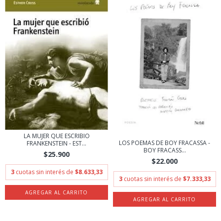
LA MUJER QUE ESCRIBIO
LOS POEMAS DE BOY FRACASSA -
FRANKENSTEIN - EST...
BOY FRACASS...
$25.900
$22.000
3
cuotas sin interés de
$8.633,33
3
cuotas sin interés de
$7.333,33