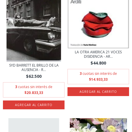
LA OTRA AMERICA 21 VOCES
DISIDENCIA - AR...
$44.800
SYD BARRETT EL BRILLO DE LA
AUSENCIA - R...
3
cuotas sin interés de
$62.500
$14.933,33
3
cuotas sin interés de
$20.833,33