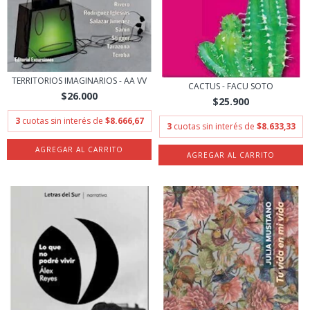
TERRITORIOS IMAGINARIOS - AA VV
CACTUS - FACU SOTO
$26.000
$25.900
3
cuotas sin interés de
$8.666,67
3
cuotas sin interés de
$8.633,33