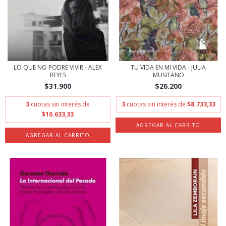
LO QUE NO PODRE VIVIR - ALEX
TU VIDA EN MI VIDA - JULIA
REYES
MUSITANO
$31.900
$26.200
3
cuotas sin interés de
3
cuotas sin interés de
$8.733,33
$10.633,33