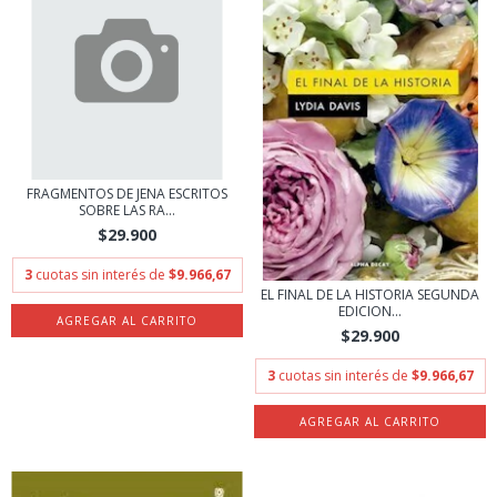
FRAGMENTOS DE JENA ESCRITOS
SOBRE LAS RA...
$29.900
3
cuotas sin interés de
$9.966,67
EL FINAL DE LA HISTORIA SEGUNDA
EDICION...
$29.900
3
cuotas sin interés de
$9.966,67