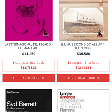
LA INTERNACIONAL DEL PECADO -
EL LINAJE ESCONDIDO ALBUM 1 -
GERMAN GAR...
LILA ZEMBO...
$41.260
$36.580
3
cuotas sin interés de
3
cuotas sin interés de
$13.753,33
$12.193,33