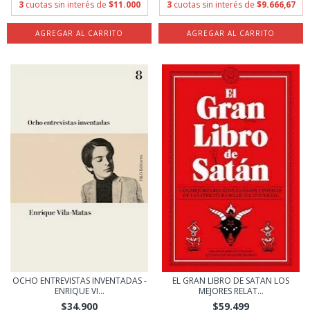
3
cuotas sin interés de
$11.000
3
cuotas sin interés de
$9.666,67
OCHO ENTREVISTAS INVENTADAS -
EL GRAN LIBRO DE SATAN LOS
ENRIQUE VI...
MEJORES RELAT...
$34.900
$59.499