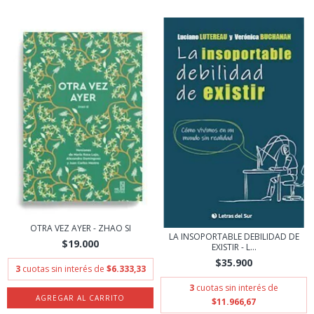
OTRA VEZ AYER - ZHAO SI
LA INSOPORTABLE DEBILIDAD DE
$19.000
EXISTIR - L...
$35.900
3
cuotas sin interés de
$6.333,33
3
cuotas sin interés de
$11.966,67