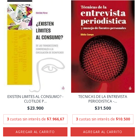
EXISTEN LIMITES AL CONSUMO? -
TECNICAS DE LA ENTREVISTA
CLOTILDE P...
PERIODISTICA -...
$23.900
$31.500
3
cuotas sin interés de
$7.966,67
3
cuotas sin interés de
$10.500