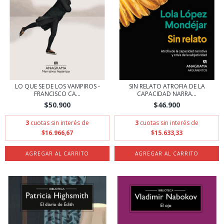
LO QUE SE DE LOS VAMPIROS -
SIN RELATO ATROFIA DE LA
FRANCISCO CA...
CAPACIDAD NARRA...
$50.900
$46.900
3
cuotas sin interés de
3
cuotas sin interés de
$16.966,67
$15.633,33