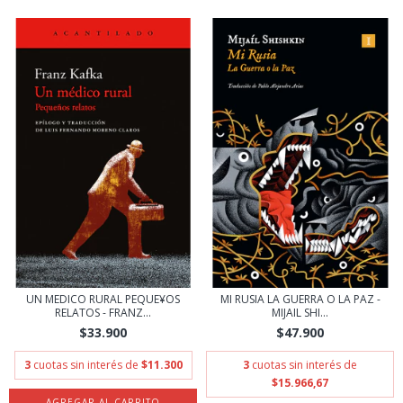
UN MEDICO RURAL PEQUE¥OS
MI RUSIA LA GUERRA O LA PAZ -
RELATOS - FRANZ...
MIJAIL SHI...
$33.900
$47.900
3
cuotas sin interés de
$11.300
3
cuotas sin interés de
$15.966,67