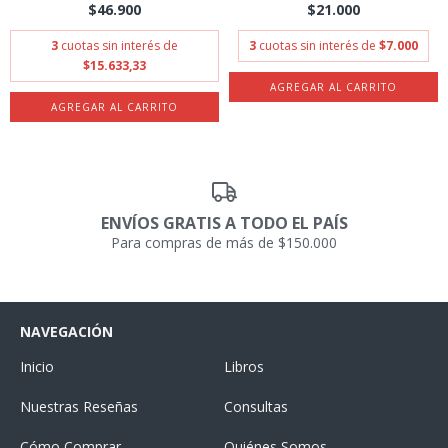
$46.900
$21.000
3
cuotas sin interés de
3
cuotas sin interés de
$7.000
$15.633,33
ENVÍOS GRATIS A TODO EL PAÍS
Para compras de más de $150.000
NAVEGACIÓN
Inicio
Libros
Nuestras Reseñas
Consultas
Cómo Comprar
Quiénes Somos