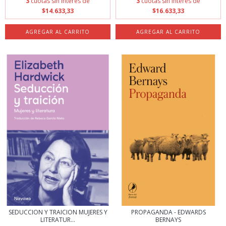
3
cuotas sin interés de
3
cuotas sin interés de
$14.633,33
$16.633,33
SEDUCCION Y TRAICION MUJERES Y
PROPAGANDA - EDWARDS
LITERATUR...
BERNAYS