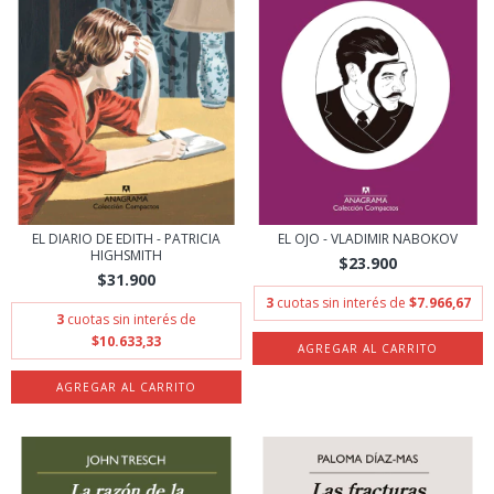
EL DIARIO DE EDITH - PATRICIA
EL OJO - VLADIMIR NABOKOV
HIGHSMITH
$23.900
$31.900
3
cuotas sin interés de
$7.966,67
3
cuotas sin interés de
$10.633,33