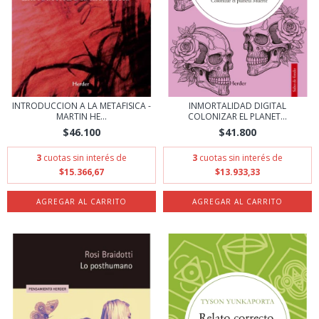
INTRODUCCION A LA METAFISICA -
INMORTALIDAD DIGITAL
MARTIN HE...
COLONIZAR EL PLANET...
$46.100
$41.800
3
cuotas sin interés de
3
cuotas sin interés de
$15.366,67
$13.933,33