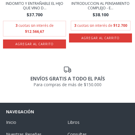
INDOMITO Y ENTRAÑABLE EL HIJO
INTRODUCCION AL PENSAMIENTO
QUE VINO D...
COMPLEJO - E...
$37.700
$38.100
3
cuotas sin interés de
3
cuotas sin interés de
$12.700
$12.566,67
ENVÍOS GRATIS A TODO EL PAÍS
Para compras de más de $150.000
NAVEGACIÓN
Inicio
Libros
Nuestras Reseñas
Consultas