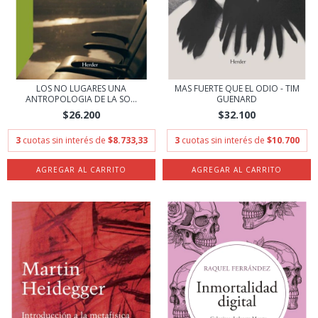
LOS NO LUGARES UNA
MAS FUERTE QUE EL ODIO - TIM
ANTROPOLOGIA DE LA SO...
GUENARD
$26.200
$32.100
3
cuotas sin interés de
$8.733,33
3
cuotas sin interés de
$10.700