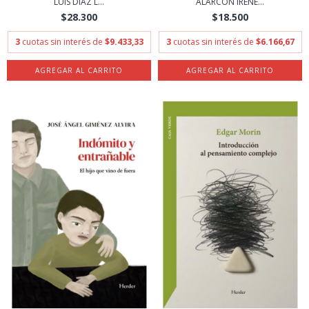
LUIS DIAZ L...
ALARCON IRENE...
$28.300
$18.500
3
cuotas sin interés de
$9.433,33
3
cuotas sin interés de
$6.166,67