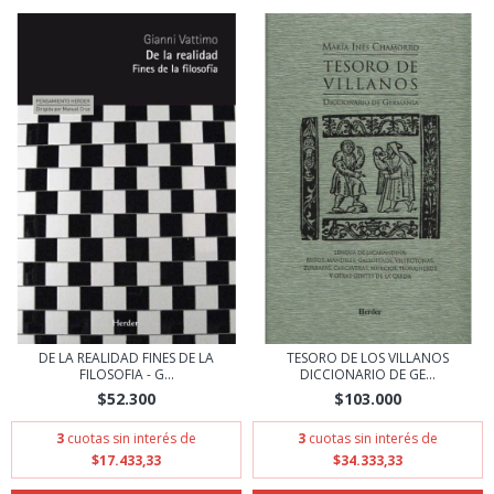
DE LA REALIDAD FINES DE LA
TESORO DE LOS VILLANOS
FILOSOFIA - G...
DICCIONARIO DE GE...
$52.300
$103.000
3
cuotas sin interés de
3
cuotas sin interés de
$17.433,33
$34.333,33