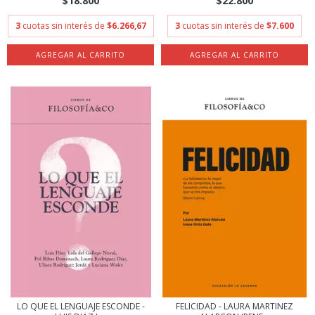
$18.800
$22.800
3
cuotas sin interés de
$6.266,67
3
cuotas sin interés de
$7.600
LO QUE EL LENGUAJE ESCONDE -
FELICIDAD - LAURA MARTINEZ