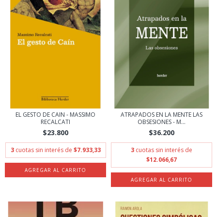
EL GESTO DE CAIN - MASSIMO
ATRAPADOS EN LA MENTE LAS
RECALCATI
OBSESIONES - M...
$23.800
$36.200
3
cuotas sin interés de
$7.933,33
3
cuotas sin interés de
$12.066,67