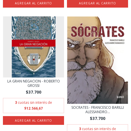
LA GRAN NEGACION - ROBERTO
GROSSI
$37.700
3
cuotas sin interés de
SOCRATES - FRANCESCO BARILLI
$12.566,67
ALESSANDRO...
$37.700
3
cuotas sin interés de