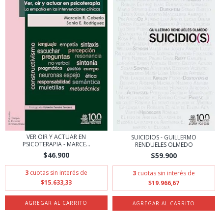
VER OIR Y ACTUAR EN
SUICIDIOS - GUILLERMO
PSICOTERAPIA - MARCE...
RENDUELES OLMEDO
$46.900
$59.900
3
cuotas sin interés de
3
cuotas sin interés de
$15.633,33
$19.966,67