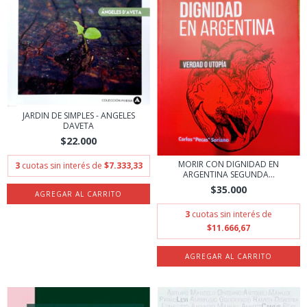
JARDIN DE SIMPLES - ANGELES
DAVETA
$22.000
MORIR CON DIGNIDAD EN
3
cuotas sin interés de
$7.333,33
ARGENTINA SEGUNDA...
$35.000
3
cuotas sin interés de
$11.666,67