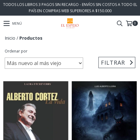
TODOS LOS LIBROS 3 PAGOS SIN RECARGO - ENVÍOS SIN COSTOS A TODO EL
PAÍS EN COMPRAS WEB SUPERIORES A $150.000
0
MENÚ
Inicio
/
Productos
Ordenar por
FILTRAR