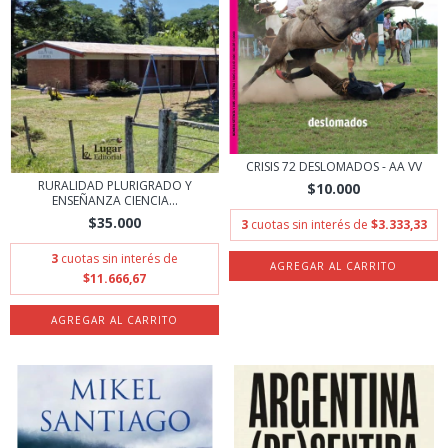
CRISIS 72 DESLOMADOS - AA VV
RURALIDAD PLURIGRADO Y
$10.000
ENSEÑANZA CIENCIA...
$35.000
3
cuotas sin interés de
$3.333,33
3
cuotas sin interés de
$11.666,67