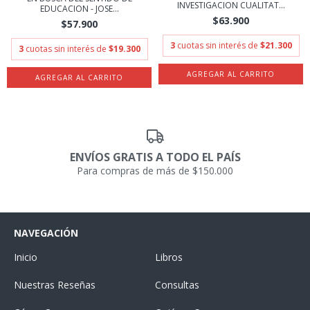
INVESTIGACION CUALITAT...
EDUCACION - JOSE...
$63.900
$57.900
3
cuotas sin interés de
$21.300
3
cuotas sin interés de
$19.300
ENVÍOS GRATIS A TODO EL PAÍS
Para compras de más de $150.000
NAVEGACIÓN
Inicio
Libros
Nuestras Reseñas
Consultas