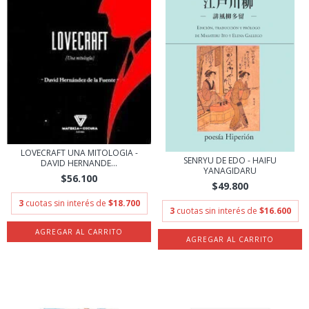
LOVECRAFT UNA MITOLOGIA -
SENRYU DE EDO - HAIFU
DAVID HERNANDE...
YANAGIDARU
$56.100
$49.800
3
cuotas sin interés de
$18.700
3
cuotas sin interés de
$16.600