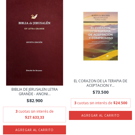
EL CORAZON DE LA TERAPIA DE
ACEPTACION Y...
BIBLIA DE JERUSALEN LETRA
$73.500
GRANDE - ANONI...
$82.900
3
cuotas sin interés de
$24.500
3
cuotas sin interés de
$27.633,33