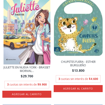
CHUPETES FUERA - ESTHER
BURGUEÑO
JULIETTE EN NUEVA YORK - BRASSET
$13.800
MORIVAL...
$29.700
3
cuotas sin interés de
$4.600
3
cuotas sin interés de
$9.900