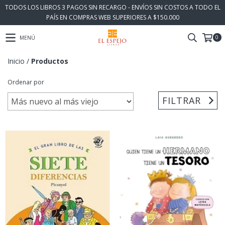
TODOS LOS LIBROS 3 PAGOS SIN RECARGO - ENVÍOS SIN COSTOS A TODO EL
PAÍS EN COMPRAS WEB SUPERIORES A $150.000
0
MENÚ
Inicio
/
Productos
Ordenar por
FILTRAR