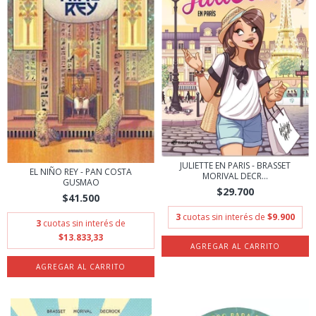
JULIETTE EN PARIS - BRASSET
EL NIÑO REY - PAN COSTA
MORIVAL DECR...
GUSMAO
$29.700
$41.500
3
cuotas sin interés de
$9.900
3
cuotas sin interés de
$13.833,33