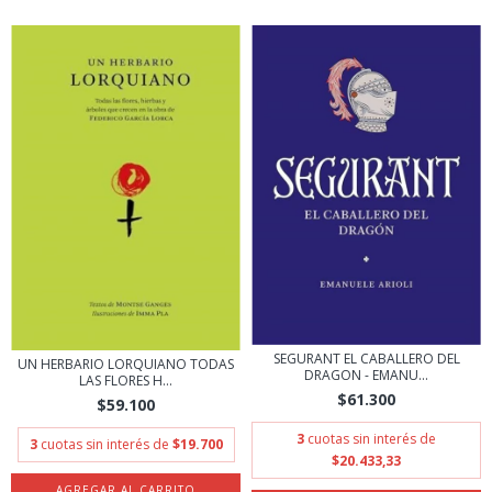
SEGURANT EL CABALLERO DEL
UN HERBARIO LORQUIANO TODAS
DRAGON - EMANU...
LAS FLORES H...
$61.300
$59.100
3
cuotas sin interés de
3
cuotas sin interés de
$19.700
$20.433,33