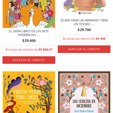
QUIEN TIENE UN HERMANO TIENE
UN TESORO -...
$29.700
EL GRAN LIBRO DE LAS SIETE
DIFERENCIAS -...
3
cuotas sin interés de
$9.900
$29.600
3
cuotas sin interés de
$9.866,67