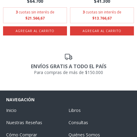
$64.700
$41.300
3
cuotas sin interés de
3
cuotas sin interés de
$21.566,67
$13.766,67
ENVÍOS GRATIS A TODO EL PAÍS
Para compras de más de $150.000
NAVEGACIÓN
Inicio
Libros
Nuestras Reseñas
Consultas
Cómo Comprar
Quiénes Somos