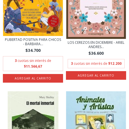
PUBERTAD POSITIVA PARA CHICOS
LOS CEREZOS EN DICIEMBRE - ARIEL
- BARBARA...
ANDRES...
$34.700
$36.600
3
cuotas sin interés de
3
cuotas sin interés de
$12.200
$11.566,67