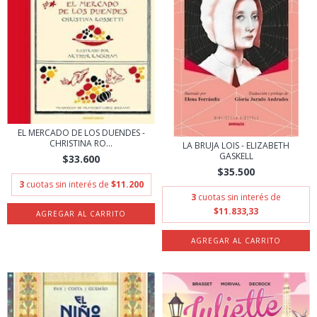
EL MERCADO DE LOS DUENDES -
CHRISTINA RO...
LA BRUJA LOIS - ELIZABETH
GASKELL
$33.600
$35.500
3
cuotas sin interés de
$11.200
3
cuotas sin interés de
$11.833,33