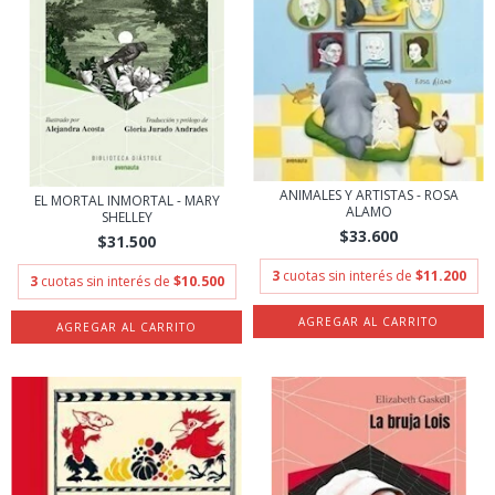
ANIMALES Y ARTISTAS - ROSA
EL MORTAL INMORTAL - MARY
ALAMO
SHELLEY
$33.600
$31.500
3
cuotas sin interés de
$11.200
3
cuotas sin interés de
$10.500