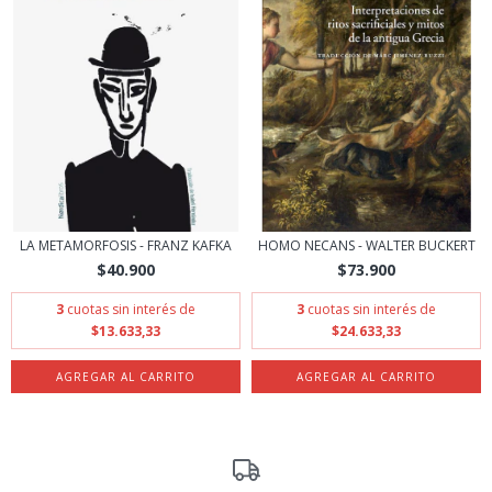
LA METAMORFOSIS - FRANZ KAFKA
HOMO NECANS - WALTER BUCKERT
$40.900
$73.900
3
cuotas sin interés de
3
cuotas sin interés de
$13.633,33
$24.633,33