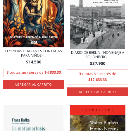
LEYENDAS GUARANIES CONTADAS
DIARIO DE BERLIN - HOMENAJE A
PARA NIÑOS -...
SCHONBERG...
$14.500
$37.900
3
cuotas sin interés de
$4.833,33
3
cuotas sin interés de
$12.633,33