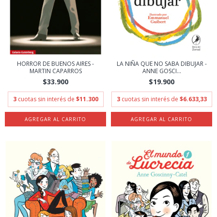
HORROR DE BUENOS AIRES -
LA NIÑA QUE NO SABA DIBUJAR -
MARTIN CAPARROS
ANNE GOSCI...
$33.900
$19.900
3
cuotas sin interés de
$11.300
3
cuotas sin interés de
$6.633,33