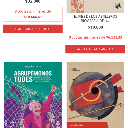
$32.000
3
cuotas sin interés de
EL PIBE DE LOS ASTILLEROS
$10.666,67
BIOGRAFIA DE U...
$19.600
3
cuotas sin interés de
$6.533,33