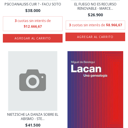
PSICOANALISIS CUIR ? - FACU SOTO
EL FUEGO NO ES RECURSO
RENOVABLE - MARCE...
$38.000
$26.900
3
cuotas sin interés de
3
cuotas sin interés de
$8.966,67
$12.666,67
NIETZSCHE LA DANZA SOBRE EL
ABISMO - STE...
$41.500