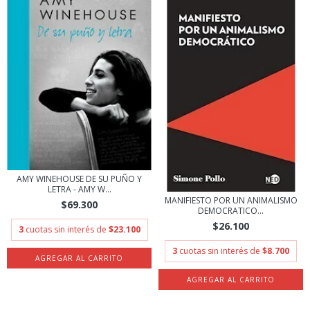
AMY WINEHOUSE DE SU PUÑO Y
LETRA - AMY W...
MANIFIESTO POR UN ANIMALISMO
$69.300
DEMOCRATICO...
$26.100
3
cuotas sin interés de
$23.100
3
cuotas sin interés de
$8.700