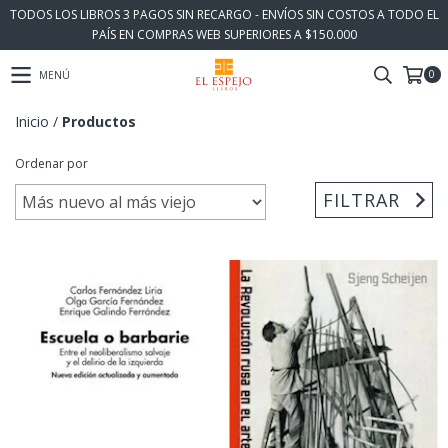
TODOS LOS LIBROS 3 PAGOS SIN RECARGO - ENVÍOS SIN COSTOS A TODO EL
PAÍS EN COMPRAS WEB SUPERIORES A $150.000
0
MENÚ
Inicio
/
Productos
Ordenar por
FILTRAR