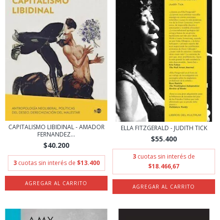
CAPITALISMO LIBIDINAL - AMADOR
ELLA FITZGERALD - JUDITH TICK
FERNANDEZ...
$55.400
$40.200
3
cuotas sin interés de
3
cuotas sin interés de
$13.400
$18.466,67