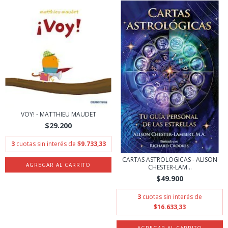
VOY! - MATTHIEU MAUDET
$29.200
3
cuotas sin interés de
$9.733,33
CARTAS ASTROLOGICAS - ALISON
CHESTER-LAM...
$49.900
3
cuotas sin interés de
$16.633,33