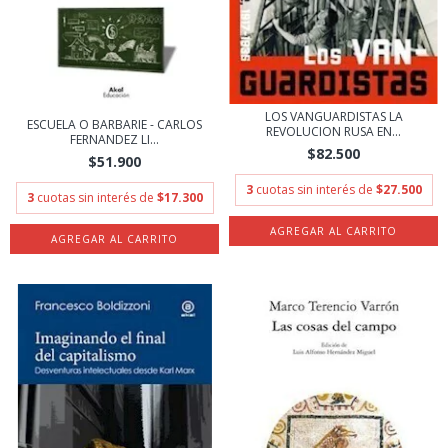
LOS VANGUARDISTAS LA
ESCUELA O BARBARIE - CARLOS
REVOLUCION RUSA EN...
FERNANDEZ LI...
$82.500
$51.900
3
cuotas sin interés de
$27.500
3
cuotas sin interés de
$17.300