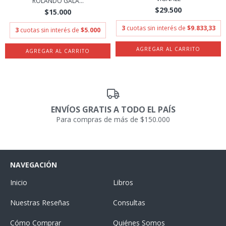
ROLANDO GALA...
$29.500
$15.000
3
cuotas sin interés de
$9.833,33
3
cuotas sin interés de
$5.000
ENVÍOS GRATIS A TODO EL PAÍS
Para compras de más de $150.000
NAVEGACIÓN
Inicio
Libros
Nuestras Reseñas
Consultas
Cómo Comprar
Quiénes Somos