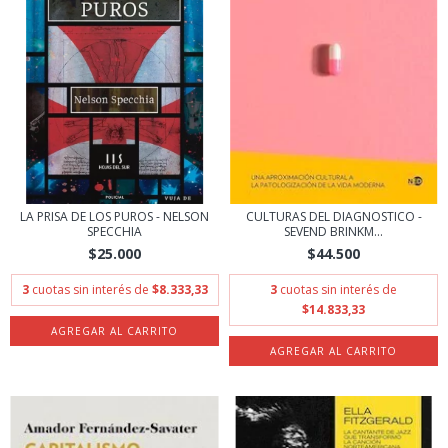
LA PRISA DE LOS PUROS - NELSON
CULTURAS DEL DIAGNOSTICO -
SPECCHIA
SEVEND BRINKM...
$25.000
$44.500
3
cuotas sin interés de
$8.333,33
3
cuotas sin interés de
$14.833,33