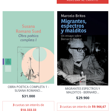
OBRA POETICA COMPLETA 1 -
MIGRANTES ESPECTROS Y
SUSANA ROMANO...
MALDITOS - BERNARD...
$31.000
$29.900
3
cuotas sin interés de
3
cuotas sin interés de
$9.966,67
$10.333,33