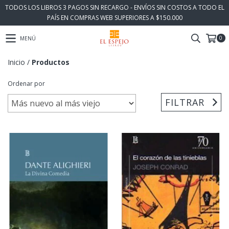
TODOS LOS LIBROS 3 PAGOS SIN RECARGO - ENVÍOS SIN COSTOS A TODO EL
PAÍS EN COMPRAS WEB SUPERIORES A $150.000
0
MENÚ
Inicio
/
Productos
Ordenar por
FILTRAR