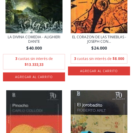
LA DIVINA COMEDIA - ALIGHIERI
EL CORAZON DE LAS TINIEBLAS -
DANTE
JOSEPH CON...
$40.000
$24.000
3
cuotas sin interés de
3
cuotas sin interés de
$8.000
$13.333,33