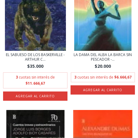
EL SABUESO DE LOS BASKERVILLE -
LA DAMA DEL ALBA LA BARCA SIN
ARTHUR C...
PESCADOR -...
$35.000
$20.000
3
cuotas sin interés de
3
cuotas sin interés de
$6.666,67
$11.666,67