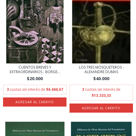
CUENTOS BREVES Y
LOS TRES MOSQUETEROS -
EXTRAORDINARIOS - BORGE...
ALEXANDRE DUMAS
$20.000
$40.000
3
cuotas sin interés de
$6.666,67
3
cuotas sin interés de
$13.333,33