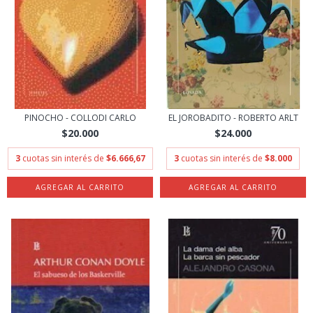
PINOCHO - COLLODI CARLO
EL JOROBADITO - ROBERTO ARLT
$20.000
$24.000
3
cuotas sin interés de
$6.666,67
3
cuotas sin interés de
$8.000