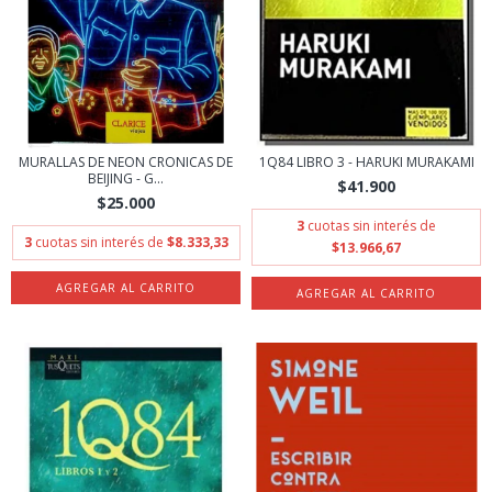
MURALLAS DE NEON CRONICAS DE
1Q84 LIBRO 3 - HARUKI MURAKAMI
BEIJING - G...
$41.900
$25.000
3
cuotas sin interés de
3
cuotas sin interés de
$8.333,33
$13.966,67