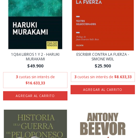
1Q84 LIBROS 1 Y 2 - HARUKI
ESCRIBIR CONTRA LA FUERZA -
MURAKAMI
SIMONE WEIL
$49.900
$25.900
3
cuotas sin interés de
3
cuotas sin interés de
$8.633,33
$16.633,33