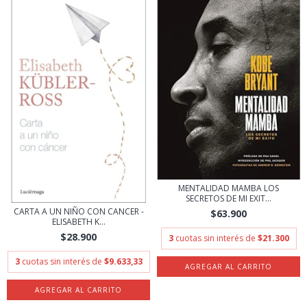
MENTALIDAD MAMBA LOS
SECRETOS DE MI EXIT...
CARTA A UN NIÑO CON CANCER -
$63.900
ELISABETH K...
$28.900
3
cuotas sin interés de
$21.300
3
cuotas sin interés de
$9.633,33