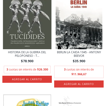
HISTORIA DE LA GUERRA DEL
BERLIN LA CAIDA 1945 - ANTONY
PELOPONESO - T...
BEEVOR
$78.900
$35.900
3
cuotas sin interés de
$26.300
3
cuotas sin interés de
$11.966,67