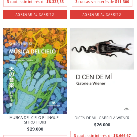
3
cuotas sin interés de
$8.333,33
3
cuotas sin interés de
$11.300
MUSICA DEL CIELO BILINGUE -
DICEN DE MI - GABRIELA WIENER
SHIRO HIBIKI
$26.000
$29.000
3
cuotas sin interés de
$8.666,67