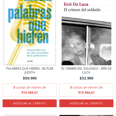
PALABRAS QUE HIEREN - BUTLER
EL CRIMEN DEL SOLDADO - ERRI DE
JUDITH
LUCA
$50.900
$32.900
3
cuotas sin interés de
3
cuotas sin interés de
$16.966,67
$10.966,67