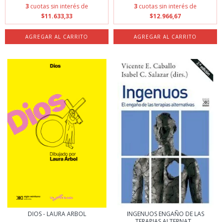
3
cuotas sin interés de
3
cuotas sin interés de
$11.633,33
$12.966,67
DIOS - LAURA ARBOL
INGENUOS ENGAÑO DE LAS
TERAPIAS ALTERNAT...