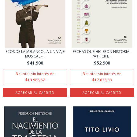
ECOS DE LA MELANCOLIA UN VIAJE
FECHAS QUE HICIERON HISTORIA -
MUSICAL -...
PATRICK B...
$41.900
$52.900
3
cuotas sin interés de
3
cuotas sin interés de
$13.966,67
$17.633,33