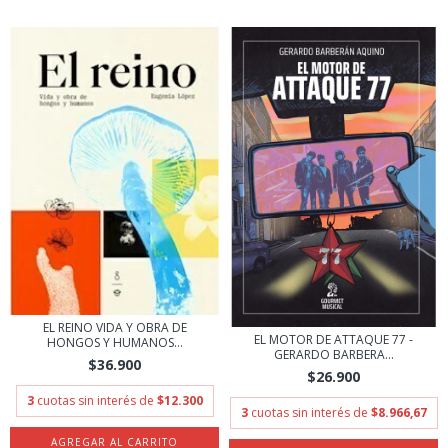
EL REINO VIDA Y OBRA DE
EL MOTOR DE ATTAQUE 77 -
HONGOS Y HUMANOS...
GERARDO BARBERA...
$36.900
$26.900
3
cuotas sin interés de
$12.300
3
cuotas sin interés de
$8.966,67