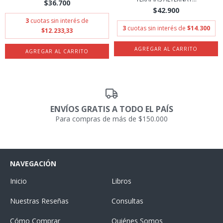
$36.700
$42.900
3
cuotas sin interés de
3
cuotas sin interés de
$14.300
$12.233,33
ENVÍOS GRATIS A TODO EL PAÍS
Para compras de más de $150.000
NAVEGACIÓN
Inicio
Libros
Nuestras Reseñas
Consultas
Cómo Comprar
Quiénes Somos