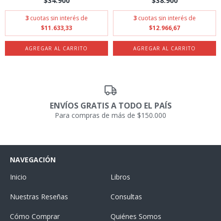
$34.900
$38.900
3
cuotas sin interés de
3
cuotas sin interés de
$11.633,33
$12.966,67
ENVÍOS GRATIS A TODO EL PAÍS
Para compras de más de $150.000
NAVEGACIÓN
Inicio
Libros
Nuestras Reseñas
Consultas
Cómo Comprar
Quiénes Somos