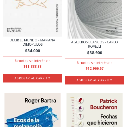
DECIR EL MUNDO - MARIANA
AGUJEROS BLANCOS - CARLO
DIMOPULOS
ROVELLI
$34.000
$38.900
3
cuotas sin interés de
3
cuotas sin interés de
$11.333,33
$12.966,67