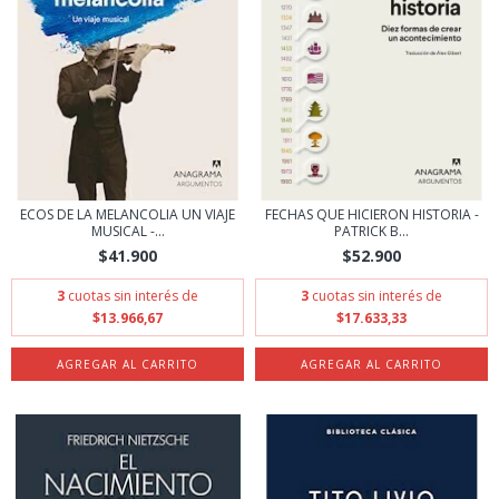
ECOS DE LA MELANCOLIA UN VIAJE
FECHAS QUE HICIERON HISTORIA -
MUSICAL -...
PATRICK B...
$41.900
$52.900
3
cuotas sin interés de
3
cuotas sin interés de
$13.966,67
$17.633,33