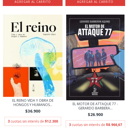
EL REINO VIDA Y OBRA DE
EL MOTOR DE ATTAQUE 77 -
HONGOS Y HUMANOS...
GERARDO BARBERA...
$36.900
$26.900
3
cuotas sin interés de
$12.300
3
cuotas sin interés de
$8.966,67