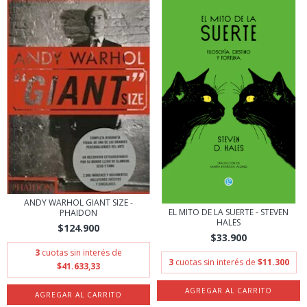
ANDY WARHOL GIANT SIZE -
EL MITO DE LA SUERTE - STEVEN
PHAIDON
HALES
$124.900
$33.900
3
cuotas sin interés de
3
cuotas sin interés de
$11.300
$41.633,33