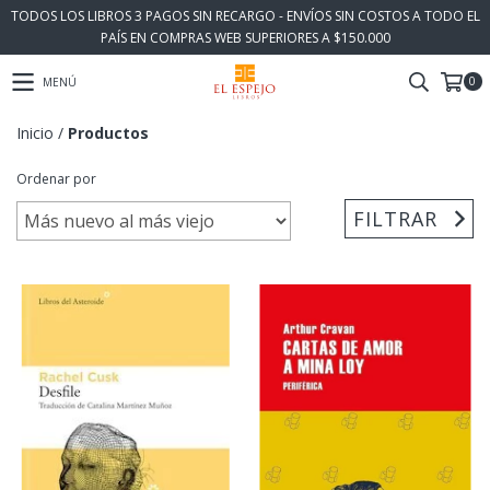
TODOS LOS LIBROS 3 PAGOS SIN RECARGO - ENVÍOS SIN COSTOS A TODO EL
PAÍS EN COMPRAS WEB SUPERIORES A $150.000
0
MENÚ
Inicio
/
Productos
Ordenar por
FILTRAR